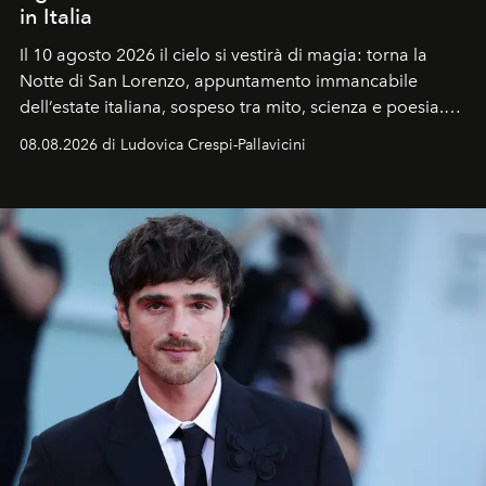
in Italia
Il 10 agosto 2026 il cielo si vestirà di magia: torna la
Notte di San Lorenzo
, appuntamento immancabile
dell’estate italiana, sospeso tra mito, scienza e poesia.
Sarà il momento in cui gli occhi si alzano verso la volta
08.08.2026 di Ludovica Crespi-Pallavicini
celeste per seguire il passaggio delle
Perseidi
, quelle
che chiamiamo comunemente
stelle cadenti
, e affidare
all’universo i desideri più segreti