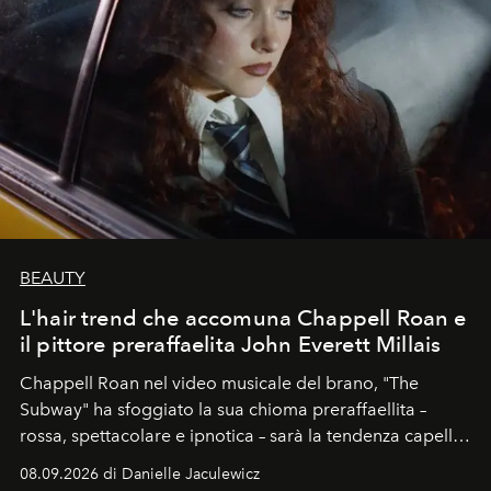
BEAUTY
L'hair trend che accomuna Chappell Roan e
il pittore preraffaelita John Everett Millais
Chappell Roan nel video musicale del brano, "The
Subway" ha sfoggiato la sua chioma preraffaellita –
rossa, spettacolare e ipnotica – sarà la tendenza capelli
dell'autunno?
08.09.2026 di Danielle Jaculewicz