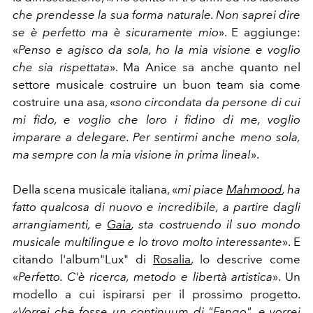
che prendesse la sua forma naturale. Non saprei dire
se è perfetto ma è sicuramente mio
». E aggiunge:
«
Penso e agisco da sola, ho la mia visione e voglio
che sia rispettata
». Ma Anice sa anche quanto nel
settore musicale costruire un buon team sia come
costruire una asa, «
sono circondata da persone di cui
mi fido, e voglio che loro i fidino di me, voglio
imparare a delegare. Per sentirmi anche meno sola,
ma sempre con la mia visione in prima linea!
».
Della scena musicale italiana, «
mi piace
Mahmood
, ha
fatto qualcosa di nuovo e incredibile, a partire dagli
arrangiamenti, e
Gaia
, sta costruendo il suo mondo
musicale multilingue e lo trovo molto interessante
». E
citando l'album"Lux" di
Rosalia
, lo descrive come
«
Perfetto. C'è ricerca, metodo e libertà artistica
». Un
modello a cui ispirarsi per il prossimo progetto.
«
Vorrei che fosse un continuum di "Fango", e vorrei