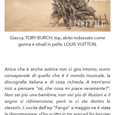
Giacca, TORY BURCH; top, abito indossato come
gonna e stivali in pelle, LOUIS VUITTON.
Anice che è anche autrice non ci gira intorno, «
sono
consapevole di quello che è il mondo musicale, la
discografia italiana e di cosa richieda. A trent'anni
inizi a pensare "ok, che cosa mi piace veramente?".
Non sei più una bambina, non vivi più di illusioni e il
sogno si ridimensiona; però io ci sto dentro lo
stesso!
». L'uscita dell'ep "Fango" a maggio ne è stata
la dimostrazione, «
l'ho scritto in tre anni ed ho lasciato