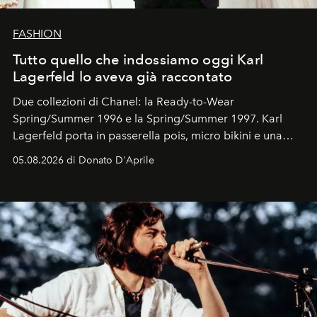
FASHION
Tutto quello che indossiamo oggi Karl
Lagerfeld lo aveva già raccontato
Due collezioni di Chanel: la Ready-to-Wear
Spring/Summer 1996 e la Spring/Summer 1997. Karl
Lagerfeld porta in passerella pois, micro bikini e una
logomania pensata per la spiaggia
, con Cindy, Linda,
05.08.2026 di Donato D'Aprile
Kate, Claudia e Carla una dietro l'altra. Trent'anni dopo,
in un'industria che vive di archivi, quel guardaroba resta
uno dei documenti più contemporanei che abbiamo.