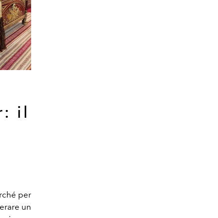
: il
erché per
erare un