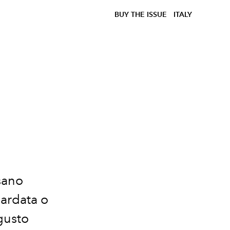
BUY THE ISSUE
ITALY
sano
pardata o
gusto