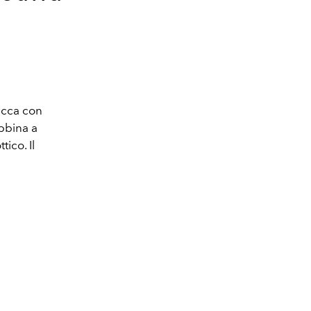
iacca con
abbina a
ico. Il