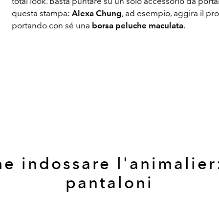
total look. Basta puntare su un solo accessorio da porta
questa stampa:
Alexa Chung
, ad esempio, aggira il p
portando con sé una
borsa peluche maculata
.
e indossare l'animalier:
pantaloni