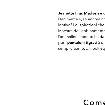
Jeanette Friis Madsen
è u
Danimarca e, se ancora no
Motivo? Le ispirazioni che
Maestra dell'abbinament
l'animalier Jeanette ha da
per i
pantaloni tigrat
i è u
semplicissimo. Un look eq
Come