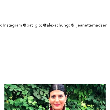
sy: Instagram @bat_gio; @alexachung; @_jeanettemadsen_