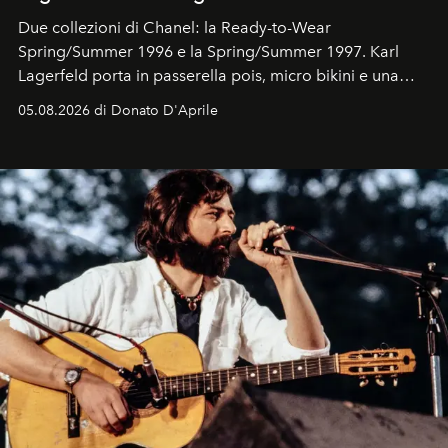
Due collezioni di Chanel: la Ready-to-Wear
Spring/Summer 1996 e la Spring/Summer 1997. Karl
Lagerfeld porta in passerella pois, micro bikini e una
logomania pensata per la spiaggia
, con Cindy, Linda,
05.08.2026 di Donato D'Aprile
Kate, Claudia e Carla una dietro l'altra. Trent'anni dopo,
in un'industria che vive di archivi, quel guardaroba resta
uno dei documenti più contemporanei che abbiamo.