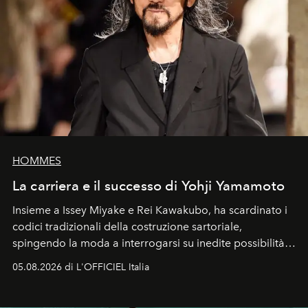
HOMMES
La carriera e il successo di Yohji Yamamoto
Insieme a Issey Miyake e Rei Kawakubo, ha scardinato i
codici tradizionali della costruzione sartoriale,
spingendo la moda a interrogarsi su inedite possibilità
formali e a ridefinire il concetto stesso di silhouette.
05.08.2026 di L'OFFICIEL Italia
Quella di Yohji Yamamoto è storia di un visionario che
ha riscritto i canoni estetici del XX secolo, lasciando