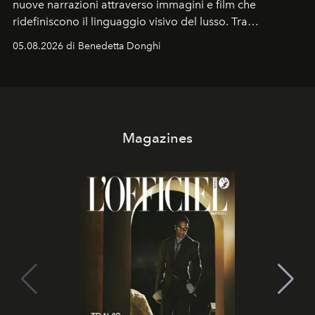
nuove narrazioni attraverso immagini e film che
ridefiniscono il linguaggio visivo del lusso. Tra
protagonisti del cinema, volti della cultura
05.08.2026 di Benedetta Donghi
contemporanea e storytelling d'autore, le maison
trasformano ogni campagna in uno storytelling capace
di esprimere identità, visione e desiderio.
Magazines