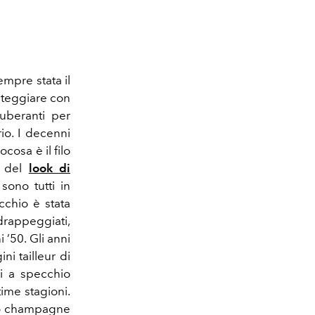
mpre stata il
steggiare con
uberanti per
io. I decenni
osa è il filo
e del
look di
 sono tutti in
cchio è stata
drappeggiati,
ni
’
50. Gli anni
i tailleur di
i a specchio
time stagioni.
 lo champagne