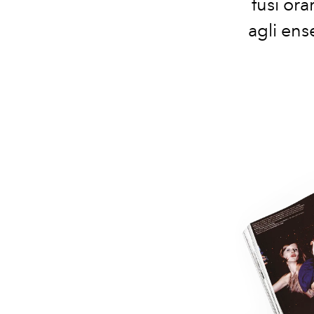
fusi ora
agli ens