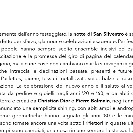
mente dall’anno festeggiato, la
notte di San Silvestro
è se
etto per sfarzo, glamour e celebrazioni esagerate. Per fe
rty people hanno sempre scelto ensemble incisivi ed es
citazione e la promessa del giro di pagina del calendar
ono, ma alcune cose non cambiano mai: la stravaganza gioc
he intreccia le declinazioni passate, presenti e futur
 Paillettes, piume, tessuti metallizzati, voile, balze e raso
azione. La celebrazione del nuovo anno e il saluto al ve
ta da perline e gioielli negli anni ’20 e ’60, e da abiti 
 terra e creati da
Christian Dior
o
Pierre Balmain
, negli an
nunciato una semplicità shining, con abiti ampi e androgin
gome geometriche hanno segnato gli anni ’80 e le min
sono tornate ancora una volta sotto i riflettori in queste ul
empi sono cambiati, una cosa rimane sempre la stessa: