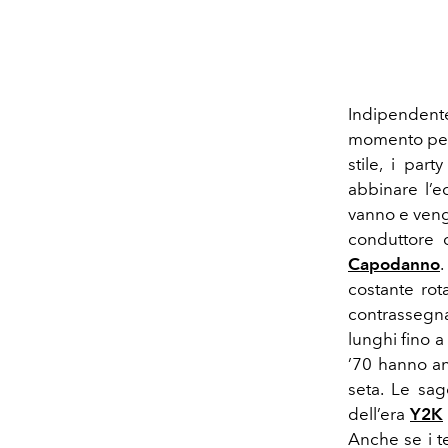
Indipendente
momento perf
stile, i pa
abbinare l
’
ec
vanno e veng
conduttore c
Capodanno
.
costante rot
contrassegna
lunghi fino a
’70 hanno an
seta. Le sa
dell
’
era
Y2K
Anche se i t