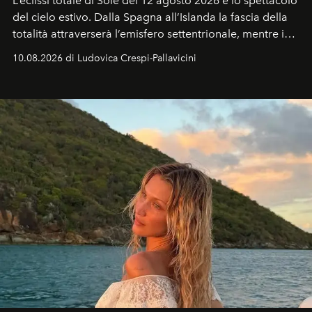
L’eclissi totale di Sole del 12 agosto 2026 e lo spettacolo
del cielo estivo.
Dalla Spagna all’Islanda la fascia della
totalità attraverserà l’emisfero settentrionale, mentre in
Italia il fenomeno sarà parziale ma particolarmente
10.08.2026 di Ludovica Crespi-Pallavicini
spettacolare al Nord. Orari, città favorite e regole per
osservare l’eclissi.