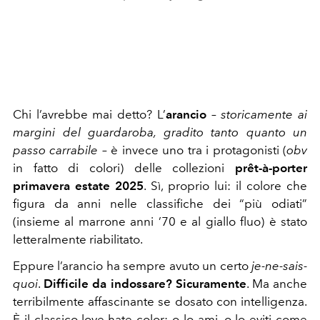
Chi l’avrebbe mai detto? L’
arancio
–
storicamente ai
margini del guardaroba, gradito tanto quanto un
passo carrabile
– è invece uno tra i protagonisti (
obv
in fatto di colori) delle collezioni
prêt-à-porter
primavera estate 2025
. Sì, proprio lui: il colore che
figura da anni nelle classifiche dei “più odiati”
(insieme al marrone anni ’70 e al giallo fluo) è stato
letteralmente riabilitato.
Eppure l’arancio ha sempre avuto un certo
je-ne-sais-
quoi
.
Difficile da indossare? Sicuramente
. Ma anche
terribilmente affascinante se dosato con intelligenza.
È il classico love-hate color: o lo ami, o lo eviti come