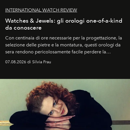
INTERNATIONAL WATCH REVIEW
Watches & Jewels: gli orologi one-of-a-kind
da conoscere
Con centinaia di ore necessarie per la progettazione, la
selezione delle pietre e la montatura, questi orologi da
sera rendono pericolosamente facile perdere la
cognizione del tempo. Ma con quadranti così
07.08.2026 di Silvia Frau
abbaglianti, chi è che guarda davvero l'ora?