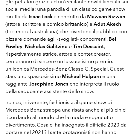
gli spettatori grazie ad un'eccitante novità lanciata sui
social media: una parodia di un classico game show
diretta da
Isaac Lock
e condotto da
Mawaan Rizwan
(attore, scrittore e comico brittanico) e
Adut Akech
(top model australiana) che divertono il pubblico con
bizzare domande agli -svogliati- concorrenti.
Bel
Powley
,
Nicholas Galitzine
e
Tim Dessaint,
rispettivamente attrice, attore e contet creator,
cerceranno di vincere un lussuosisimo premio:
un'iconica Mercedes-Benz Classe G. Special. Guest
stars uno spassosissimo
Michael Halpern
e una
raggiante
Josephine Jones
che interpreta il ruolo
della seducente assistente dello show.
Ironico, irriverente, fashionista, il game show di
Mercedes Benz strappa una risata anche ai più cinici
ricordando al mondo che la moda è sopratutto
divertimento. Cosa ci ha insegnato il difficile 2020 da
portare nel 2021? I sette protagonisti non hanno