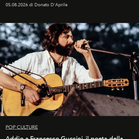
logomania pensata per la spiaggia
, con Cindy, Linda,
05.08.2026 di Donato D'Aprile
Kate, Claudia e Carla una dietro l'altra. Trent'anni dopo,
in un'industria che vive di archivi, quel guardaroba resta
uno dei documenti più contemporanei che abbiamo.
POP CULTURE
Addio a Francesco Guccini, il poeta della