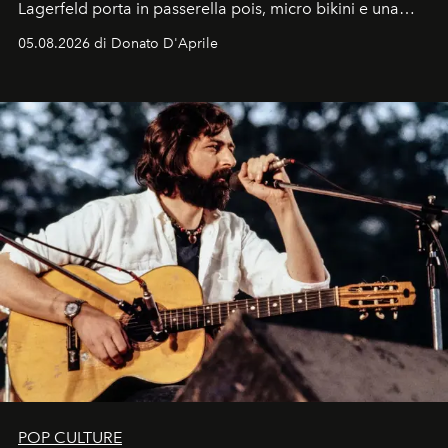
Lagerfeld porta in passerella pois, micro bikini e una
logomania pensata per la spiaggia
, con Cindy, Linda,
05.08.2026 di Donato D'Aprile
Kate, Claudia e Carla una dietro l'altra. Trent'anni dopo,
in un'industria che vive di archivi, quel guardaroba resta
uno dei documenti più contemporanei che abbiamo.
POP CULTURE