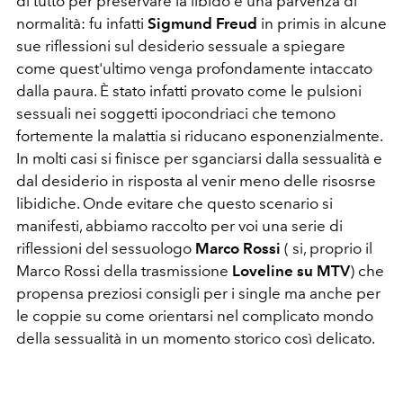
di tutto per preservare la libido e una parvenza di
normalità: fu infatti
Sigmund Freud
in primis in alcune
sue riflessioni sul desiderio sessuale a spiegare
come quest'ultimo venga profondamente intaccato
dalla paura. È stato infatti provato come le pulsioni
sessuali nei soggetti ipocondriaci che temono
fortemente la malattia si riducano esponenzialmente.
In molti casi si finisce per sganciarsi dalla sessualità e
dal desiderio in risposta al venir meno delle risosrse
libidiche. Onde evitare che questo scenario si
manifesti, abbiamo raccolto per voi una serie di
riflessioni del sessuologo
Marco Rossi
( si, proprio il
Marco Rossi della trasmissione
Loveline su MTV
) che
propensa preziosi consigli per i single ma anche per
le coppie su come orientarsi nel complicato mondo
della sessualità in un momento storico così delicato.