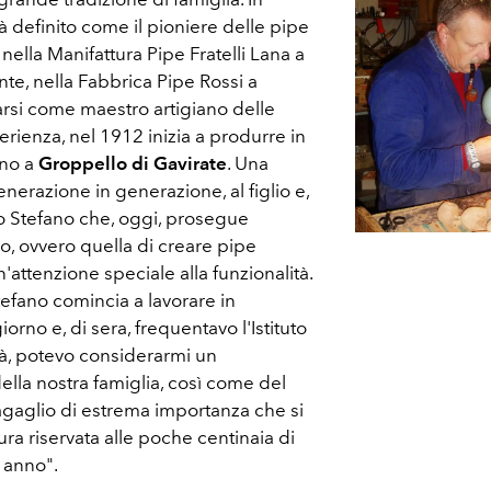
à definito come il pioniere delle pipe
nella Manifattura Pipe Fratelli Lana a
te, nella Fabbrica Pipe Rossi a
marsi come maestro artigiano delle
erienza, nel 1912 inizia a produrre in
ino a
Groppello di Gavirate
. Una
erazione in generazione, al figlio e,
o Stefano che, oggi, prosegue
no, ovvero quella di creare pipe
n'attenzione speciale alla funzionalità.
Stefano comincia a lavorare in
iorno e, di sera, frequentavo l'Istituto
ltà, potevo considerarmi un
ella nostra famiglia, così come del
bagaglio di estrema importanza che si
ra riservata alle poche centinaia di
 anno".