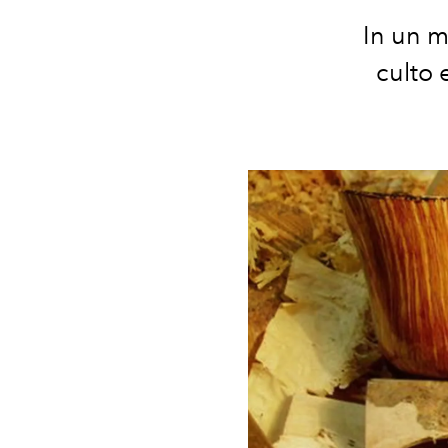
In un m
culto 