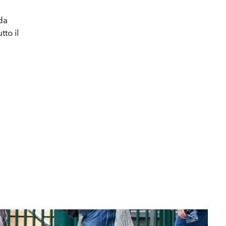
da
tto il