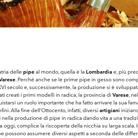
tria delle
pipe
al mondo, quella è la
Lombardia
e, più pre
 Varese
. Perché anche se le prime pipe in gesso sono com
VI secolo e, successivamente, la produzione si è sviluppat
ti creati i primi modelli in radica, la provincia di
Varese
, ne
starsi un ruolo importante che ha fatto arrivare la sua fama
fini. Alla fine dell'Ottocento, infatti, diversi
artigiani
inizian
i nella produzione di pipe in radica dando vita a una tradi
a oggi, complice la riscoperta della nicchia su larga scala. 
ipe possono assumere diversi aspetti a seconda delle differ