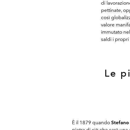
di lavorazion
pettinate, opp
così globaliz
valore manifat
immutato nel 
saldi i propri 
Le p
È il 1879 quando
Stefano
pietra di ciò che sarà una 