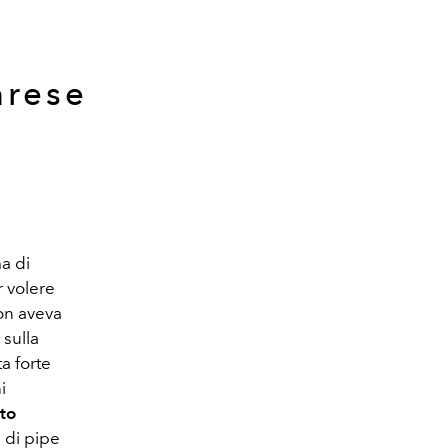
arese
a di
r volere
non aveva
 sulla
a forte
i
to
 di pipe