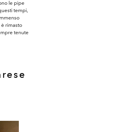
cono le pipe
 questi tempi,
'immenso
è rimasto
sempre tenute
arese