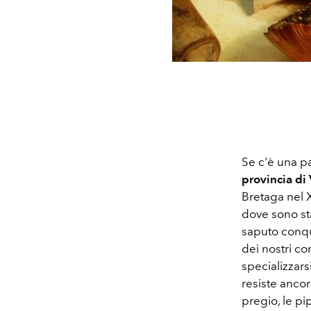
Se c'è una pa
provincia di
Bretaga nel X
dove sono sta
saputo conqui
dei nostri con
specializzars
resiste ancor
pregio, le p