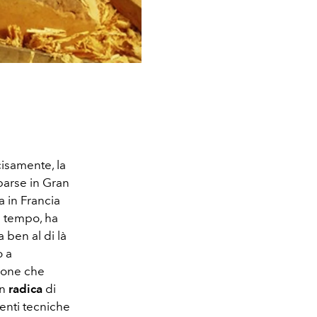
cisamente, la
parse in Gran
a in Francia
l tempo, ha
 ben al di là
o a
zione che
In
radica
di
enti tecniche