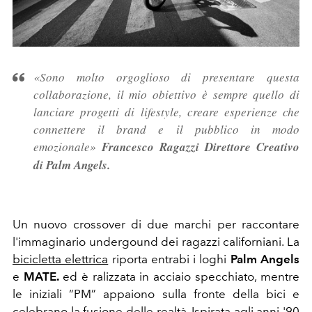
«
Sono molto orgoglioso di presentare questa
collaborazione, il mio obiettivo è sempre quello di
lanciare progetti di lifestyle, creare esperienze che
connettere il brand e il pubblico in modo
emozionale»
Francesco Ragazzi Direttore Creativo
di Palm Angels.
Un nuovo crossover di due marchi per raccontare
l'immaginario undergound dei ragazzi californiani. La
bicicletta elettrica
riporta entrabi i loghi
Palm
Angels
e
MATE.
ed è ralizzata in acciaio specchiato, mentre
le iniziali “PM” appaiono sulla fronte della bici e
celebrano la fusione delle realtà.
Ispirata agli anni '90