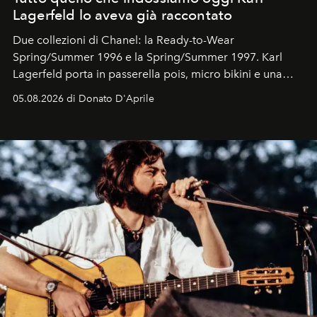
Lagerfeld lo aveva già raccontato
Due collezioni di Chanel: la Ready-to-Wear
Spring/Summer 1996 e la Spring/Summer 1997. Karl
Lagerfeld porta in passerella pois, micro bikini e una
logomania pensata per la spiaggia
, con Cindy, Linda,
05.08.2026 di Donato D'Aprile
Kate, Claudia e Carla una dietro l'altra. Trent'anni dopo,
in un'industria che vive di archivi, quel guardaroba resta
uno dei documenti più contemporanei che abbiamo.