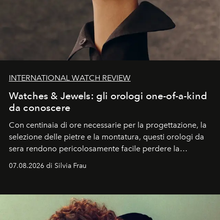
INTERNATIONAL WATCH REVIEW
Watches & Jewels: gli orologi one-of-a-kind
da conoscere
Con centinaia di ore necessarie per la progettazione, la
selezione delle pietre e la montatura, questi orologi da
sera rendono pericolosamente facile perdere la
cognizione del tempo. Ma con quadranti così
07.08.2026 di Silvia Frau
abbaglianti, chi è che guarda davvero l'ora?