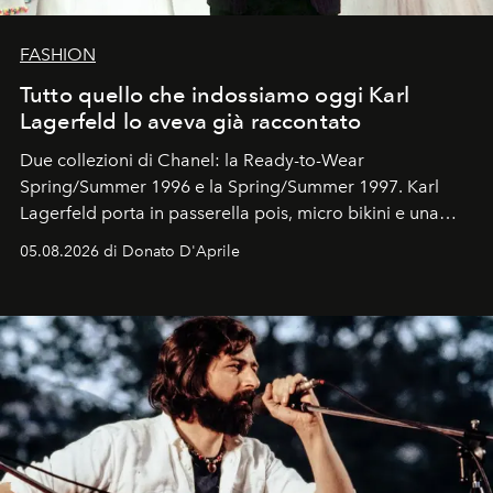
FASHION
Tutto quello che indossiamo oggi Karl
Lagerfeld lo aveva già raccontato
Due collezioni di Chanel: la Ready-to-Wear
Spring/Summer 1996 e la Spring/Summer 1997. Karl
Lagerfeld porta in passerella pois, micro bikini e una
logomania pensata per la spiaggia
, con Cindy, Linda,
05.08.2026 di Donato D'Aprile
Kate, Claudia e Carla una dietro l'altra. Trent'anni dopo,
in un'industria che vive di archivi, quel guardaroba resta
uno dei documenti più contemporanei che abbiamo.