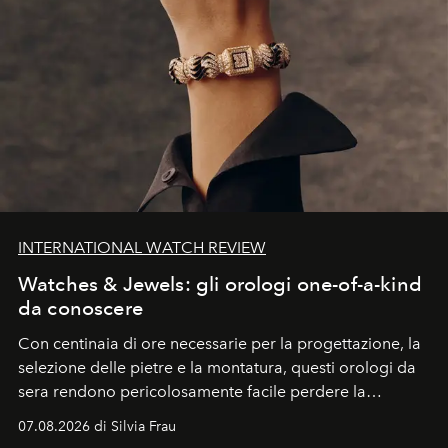
INTERNATIONAL WATCH REVIEW
Watches & Jewels: gli orologi one-of-a-kind
da conoscere
Con centinaia di ore necessarie per la progettazione, la
selezione delle pietre e la montatura, questi orologi da
sera rendono pericolosamente facile perdere la
cognizione del tempo. Ma con quadranti così
07.08.2026 di Silvia Frau
abbaglianti, chi è che guarda davvero l'ora?