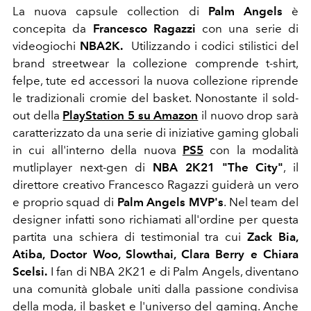
La nuova capsule collection di
Palm Angels
è
concepita da
Francesco Ragazzi
con una serie di
videogiochi
NBA2K.
Utilizzando i codici stilistici del
brand streetwear la collezione comprende t-shirt,
felpe, tute ed accessori la nuova collezione riprende
le tradizionali cromie del basket. Nonostante il sold-
out della
PlayStation 5 su Amazon
il nuovo drop sarà
caratterizzato da una serie di iniziative gaming globali
in cui all'interno della nuova
PS5
con la modalità
mutliplayer next-gen di
NBA 2K21 "The City"
, il
direttore creativo Francesco Ragazzi guiderà un vero
e proprio squad di
Palm Angels MVP's
. Nel team del
designer infatti sono richiamati all'ordine per questa
partita una schiera di testimonial tra cui
Zack Bia,
Atiba, Doctor Woo, Slowthai, Clara Berry e Chiara
Scelsi.
I fan di NBA 2K21 e di Palm Angels, diventano
una comunità globale uniti dalla passione condivisa
della moda, il basket e l'universo del gaming. Anche