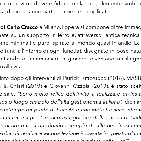
ca, un invito ad avere fiducia nella luce, elemento simbolo
nza, dopo un anno particolarmente complicato.
 di Carlo Cracco
a Milano, l'opera si compone di tre immagi
nate su un supporto in ferro e, attraverso l’antica tecnica 
me minimali e pure ispirate al mondo quasi infantile. L
e (una all’interno di ogni lunetta), disegnate in pose natu
ettando di ricominciare a giocare, diventano un’allegori
o alla vita.
 quinto dopo gli interventi di Patrick Tuttofuoco (2018), MA
& Chiari (2019) e Giovanni Ozzola (2019), è stato scel
ersale.
“Sono molto felice dell’invito a realizzare un’insta
uesto luogo simbolo dell’alta gastronomia italiana”,
dichiar
l contempo un punto di transito e una meta turistica intern
n cui recarsi per fare acquisti, godere della cucina di Ca
mirare uno straordinario esempio di stile neorinascime
ebba dimenticare alcuna lezione imparata in questo ultim
so che sia necessario tornare a ‘credere nella luce’”.