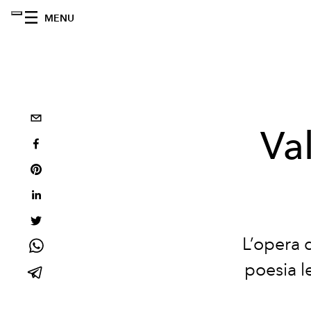
MENU
Va
L’opera d
poesia l