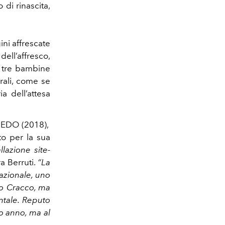
 di rinascita,
ni affrescate
dell’affresco,
e tre bambine
rali, come se
a dell’attesa
SBEDO (2018),
to per la sua
llazione site-
a Berruti.
“La
azionale, uno
rlo Cracco, ma
ntale. Reputo
o anno, ma al