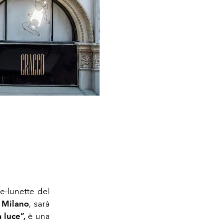
ne-lunette del
a Milano
, sarà
 luce”,
è una