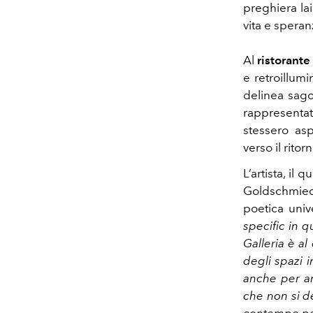
preghiera lai
vita e spera
Al
ristorante
e retroillumi
delinea sago
rappresentat
stessero asp
verso il ritorn
L’artista, il
Goldschmied 
poetica univ
specific in q
Galleria è a
degli spazi i
anche per am
che non si d
contempo pen