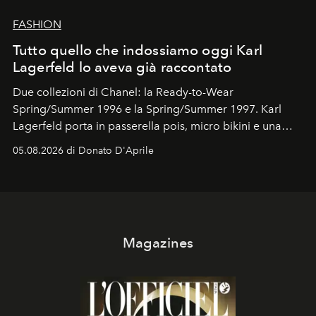
FASHION
Tutto quello che indossiamo oggi Karl
Lagerfeld lo aveva già raccontato
Due collezioni di Chanel: la Ready-to-Wear
Spring/Summer 1996 e la Spring/Summer 1997. Karl
Lagerfeld porta in passerella pois, micro bikini e una
logomania pensata per la spiaggia
, con Cindy, Linda,
05.08.2026 di Donato D'Aprile
Kate, Claudia e Carla una dietro l'altra. Trent'anni dopo,
in un'industria che vive di archivi, quel guardaroba resta
uno dei documenti più contemporanei che abbiamo.
Magazines