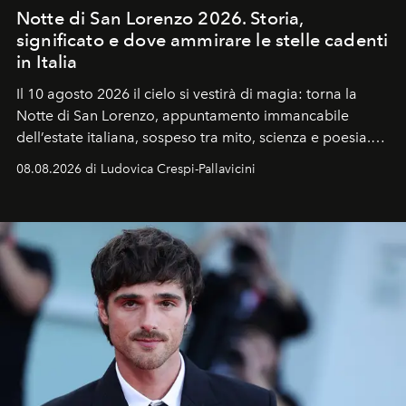
Notte di San Lorenzo 2026. Storia,
significato e dove ammirare le stelle cadenti
in Italia
Il 10 agosto 2026 il cielo si vestirà di magia: torna la
Notte di San Lorenzo
, appuntamento immancabile
dell’estate italiana, sospeso tra mito, scienza e poesia.
Sarà il momento in cui gli occhi si alzano verso la volta
08.08.2026 di Ludovica Crespi-Pallavicini
celeste per seguire il passaggio delle
Perseidi
, quelle
che chiamiamo comunemente
stelle cadenti
, e affidare
all’universo i desideri più segreti