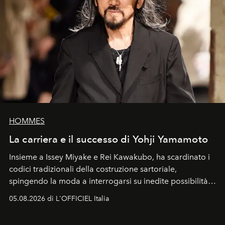
HOMMES
La carriera e il successo di Yohji Yamamoto
Insieme a Issey Miyake e Rei Kawakubo, ha scardinato i
codici tradizionali della costruzione sartoriale,
spingendo la moda a interrogarsi su inedite possibilità
formali e a ridefinire il concetto stesso di silhouette.
05.08.2026 di L'OFFICIEL Italia
Quella di Yohji Yamamoto è storia di un visionario che
ha riscritto i canoni estetici del XX secolo, lasciando