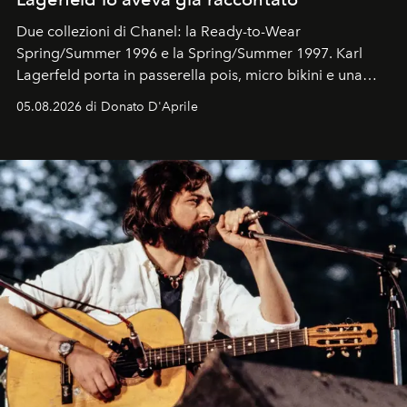
Due collezioni di Chanel: la Ready-to-Wear
Spring/Summer 1996 e la Spring/Summer 1997. Karl
Lagerfeld porta in passerella pois, micro bikini e una
logomania pensata per la spiaggia
, con Cindy, Linda,
05.08.2026 di Donato D'Aprile
Kate, Claudia e Carla una dietro l'altra. Trent'anni dopo,
in un'industria che vive di archivi, quel guardaroba resta
uno dei documenti più contemporanei che abbiamo.