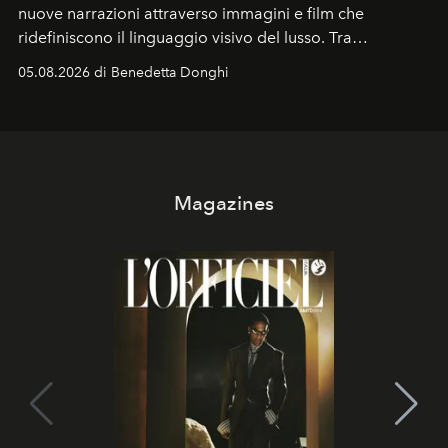
nuove narrazioni attraverso immagini e film che
ridefiniscono il linguaggio visivo del lusso. Tra
protagonisti del cinema, volti della cultura
05.08.2026 di Benedetta Donghi
contemporanea e storytelling d'autore, le maison
trasformano ogni campagna in uno storytelling capace
di esprimere identità, visione e desiderio.
Magazines