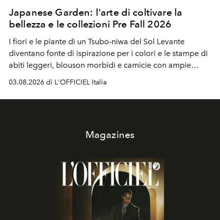
Japanese Garden: l'arte di coltivare la
bellezza e le collezioni Pre Fall 2026
I fiori e le piante di un Tsubo-niwa del Sol Levante
diventano fonte di ispirazione per i colori e le stampe di
abiti leggeri, blouson morbidi e camicie con ampie
maniche a kimono. E si trasformano in applicazioni
03.08.2026 di L'OFFICIEL Italia
tridimensionali e over su tailleur monocromatici.
Magazines