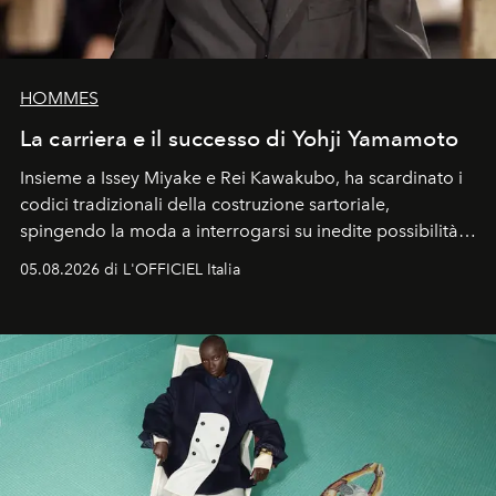
HOMMES
La carriera e il successo di Yohji Yamamoto
Insieme a Issey Miyake e Rei Kawakubo, ha scardinato i
codici tradizionali della costruzione sartoriale,
spingendo la moda a interrogarsi su inedite possibilità
formali e a ridefinire il concetto stesso di silhouette.
05.08.2026 di L'OFFICIEL Italia
Quella di Yohji Yamamoto è storia di un visionario che
ha riscritto i canoni estetici del XX secolo, lasciando
un’impronta indelebile nella storia della moda.