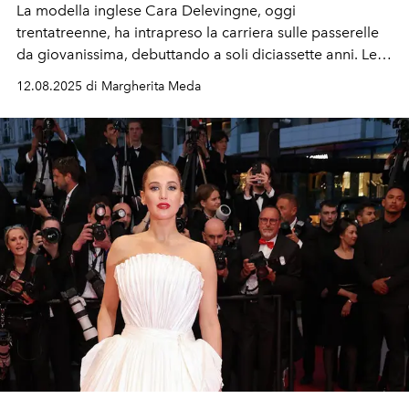
La modella inglese
Cara Delevingne
, oggi
trentatreenne, ha intrapreso la carriera sulle passerelle
da giovanissima, debuttando a soli diciassette anni. Le
sue sfilate più belle, dalle uscite che ne hanno segnato
12.08.2025 di Margherita Meda
l’ascesa fulminea ai momenti diventati di culto.