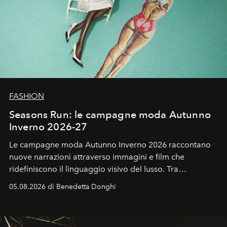
FASHION
Seasons Run: le campagne moda Autunno
Inverno 2026-27
Le campagne moda Autunno Inverno 2026 raccontano
nuove narrazioni attraverso immagini e film che
ridefiniscono il linguaggio visivo del lusso. Tra
protagonisti del cinema, volti della cultura
05.08.2026 di Benedetta Donghi
contemporanea e storytelling d'autore, le maison
trasformano ogni campagna in uno storytelling capace
di esprimere identità, visione e desiderio.