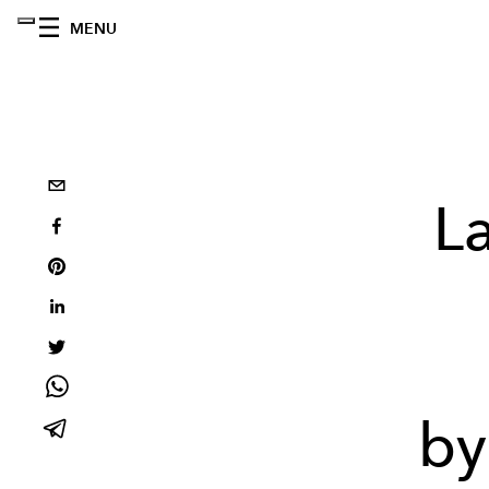
MENU
L
by