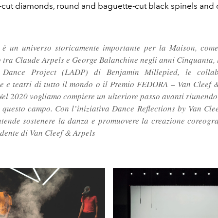
-cut diamonds, round and baguette-cut black spinels and 
 è un universo storicamente importante per
la Maison, come
o tra Claude Arpels
e George Balanchine negli anni Cinquanta, 
 Dance Project (LADP) di Benjamin Millepied,
le colla
 e teatri di tutto il mondo
o il Premio FEDORA – Van Cleef &
Nel 2020 vogliamo compiere un ulteriore passo avanti
riunendo 
in questo campo. Con
l’iniziativa Dance Reflections by Van Cle
ntende sostenere la danza e promuovere
la creazione coreogra
idente di Van Cleef & Arpels