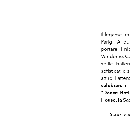
Il legame tra
Parigi. A q
portare il n
Vendôme. Così
spille ball
sofisticati e 
attirò l'att
celebrare il
"Dance Refl
House, la Sa
Scorri ve