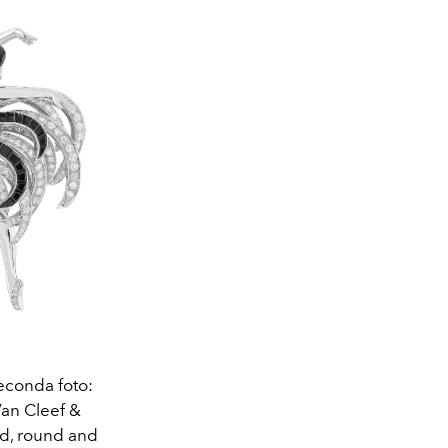
seconda foto:
Van Cleef &
ld, round and