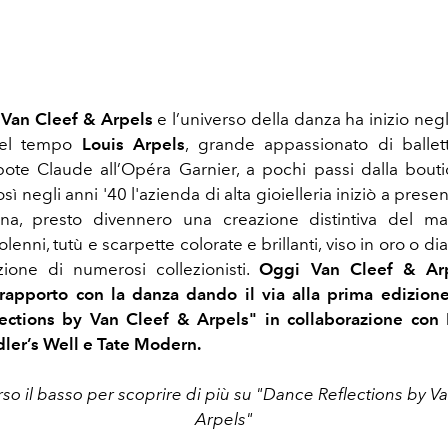
Van Cleef & Arpels
e l’universo della danza ha inizio negl
uel tempo
Louis Arpels
, grande appassionato di ballett
ipote Claude all’Opéra Garnier, a pochi passi dalla bout
 negli anni '40 l'azienda di alta gioielleria iniziò a prese
erina, presto divennero una creazione distintiva del m
solenni, tutù e scarpette colorate e brillanti, viso in oro o d
enzione di numerosi collezionisti.
Oggi Van Cleef & Arp
 rapporto con la danza dando il via alla prima edizione
ections by Van Cleef & Arpels" in collaborazione con
dler’s Well e Tate Modern.
rso il basso per scoprire di più su "Dance Reflections by V
Arpels"