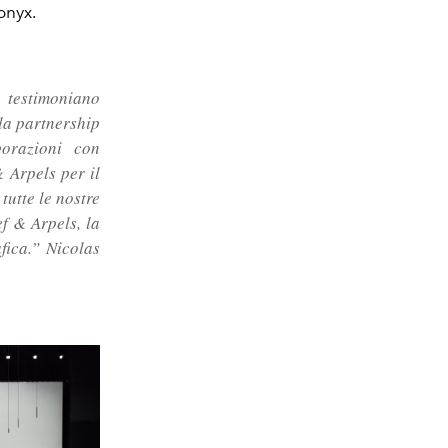
onyx.
 testimoniano
la partnership
borazioni con
 Arpels per il
tutte le nostre
ef & Arpels,
la
fica.” Nicolas