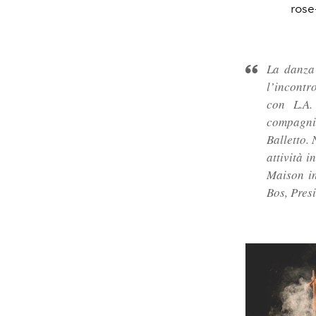
rose
La danza
l’incontr
con L.A.
compagnie
Balletto.
attività 
Maison i
Bos,
Pres