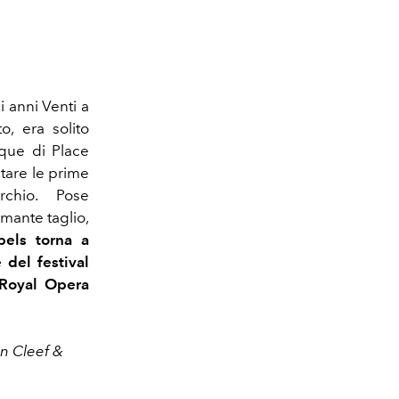
i anni Venti a
o, era solito
ique di Place
ntare le prime
archio. Pose
iamante taglio,
els torna a
 del festival
 Royal Opera
an Cleef &