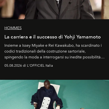
HOMMES
La carriera e il successo di Yohji Yamamoto
Insieme a Issey Miyake e Rei Kawakubo, ha scardinato i
codici tradizionali della costruzione sartoriale,
spingendo la moda a interrogarsi su inedite possibilità
formali e a ridefinire il concetto stesso di silhouette.
05.08.2026 di L'OFFICIEL Italia
Quella di Yohji Yamamoto è storia di un visionario che
ha riscritto i canoni estetici del XX secolo, lasciando
un’impronta indelebile nella storia della moda.