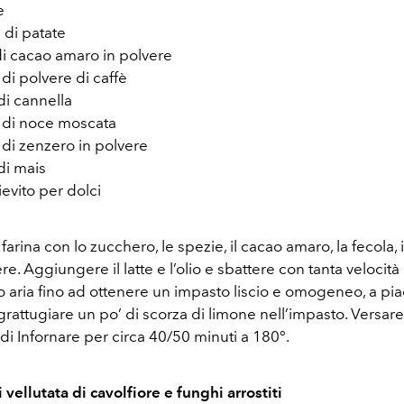
e
 di patate
di cacao amaro in polvere
di polvere di caffè
di cannella
 di noce moscata
 di zenzero in polvere
di mais
ievito per dolci
arina con lo zucchero, le spezie, il cacao amaro, la fecola, il 
ere. Aggiungere il latte e l’olio e sbattere con tanta velocità
 aria fino ad ottenere un impasto liscio e omogeneo, a pi
attugiare un po’ di scorza di limone nell’impasto. Versare
i Infornare per circa 40/50 minuti a 180°.
i vellutata di cavolfiore e funghi arrostiti