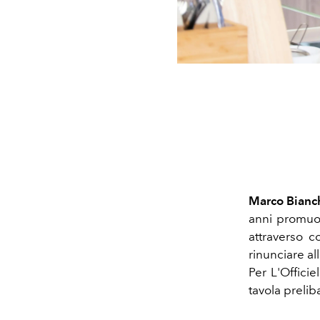
Marco Bianc
anni promuov
attraverso c
rinunciare all
Per L'Offici
tavola preli