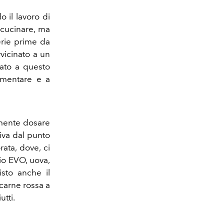
 il lavoro di
 cucinare, ma
erie prime da
vvicinato a un
nato a questo
rimentare e a
amente dosare
tiva dal punto
ata, dove, ci
lio EVO, uova,
isto anche il
carne rossa a
utti.