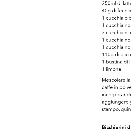
250ml di latt
40g di fecola
1 cucchiaio 
1 cucchiaino 
3 cucchiaini 
1 cucchiaino
1 cucchiaino
110g di olio 
1 bustina di l
1 limone
Mescolare la f
caffè in polv
incorporando
aggiungere gr
stampo, quind
Bicchierini d