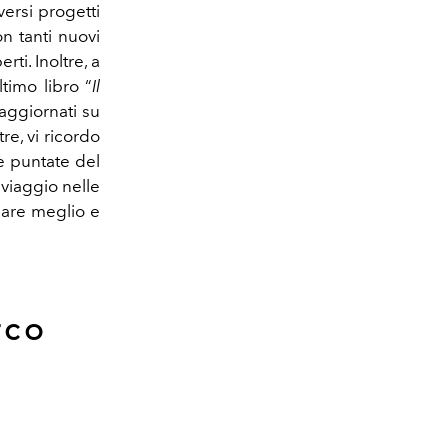
ersi progetti
on tanti nuovi
ti. Inoltre, a
timo libro “
Il
aggiornati su
re, vi ricordo
e puntate del
 viaggio nelle
giare meglio e
rco