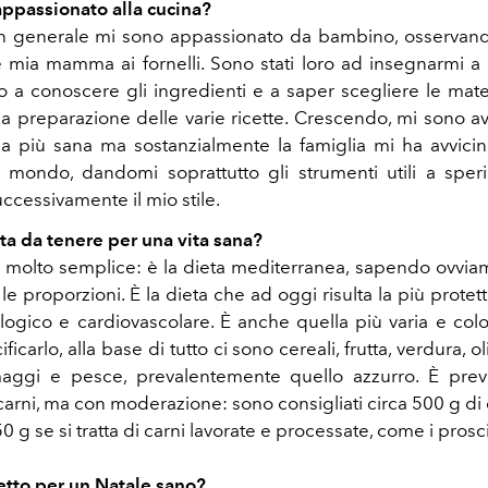
appassionato alla cucina?
in generale mi sono appassionato da bambino, osservando
mia mamma ai fornelli. Sono stati loro ad insegnarmi a
to a conoscere gli ingredienti e a saper scegliere le mat
lla preparazione delle varie ricette. Crescendo, mi sono a
na più sana ma sostanzialmente la famiglia mi ha avvici
 mondo, dandomi soprattutto gli strumenti utili a spe
ccessivamente il mio stile.
eta da tenere per una vita sana?
è molto semplice: è la dieta mediterranea, sapendo ovvi
 le proporzioni. È la dieta che ad oggi risulta la più protet
ologico e cardiovascolare. È anche quella più varia e color
ficarlo, alla base di tutto ci sono cereali, frutta, verdura, o
ormaggi e pesce, prevalentemente quello azzurro. È prev
arni, ma con moderazione: sono consigliati circa 500 g di 
0 g se si tratta di carni lavorate e processate, come i prosci
etto per un Natale sano?