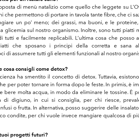
oposta di menù natalizio come quello che leggete su L’Offi
ni che permettono di portare in tavola tante fibre, che ci sa
giare un po’ meno; dei grassi, ma buoni, e le proteine,
la glicemia sul nostro organismo. Inoltre, sono tutti piatti 
 di tutti e facilmente replicabili. L’ultima cosa che posso
atti che sposano i principi della corretta e sana al
 di assumere tutti gli elementi funzionali al nostro organ
e cosa consigli come detox?
 scienza ha smentito il concetto di detox. Tuttavia, esiston
e per poter tornare in forma dopo le feste. In primis, è i
ca e bere molta acqua, in modo da eliminare le tossine. È 
 di digiuno, in cui si consiglia, per chi riesce, preva
fusi o frutta. In alternativa, posso suggerire delle insala
oco condite, per chi vuole invece mangiare qualcosa di pi
tuoi progetti futuri?