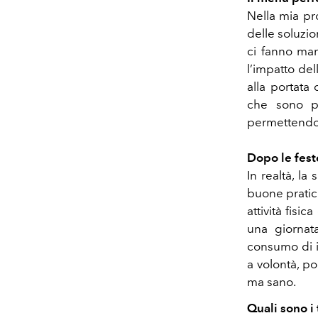
Nella mia pr
delle soluzio
ci fanno man
l’impatto del
alla portata
che sono pi
permettendoci
Dopo le fest
In realtà, la
buone pratich
attività fisi
una giornata
consumo di in
a volontà, p
ma sano.
Quali sono i 