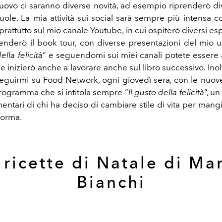
uovo ci saranno diverse novità, ad esempio riprenderò div
cuole. La mia attività sui social sarà sempre più intensa c
prattutto sul mio canale Youtube, in cui ospiterò diversi esper
enderò il book tour, con diverse presentazioni del mio ul
lla felicità
” e seguendomi sui miei canali potete essere 
, e inizierò anche a lavorare anche sul libro successivo. Inolt
eguirmi su Food Network, ogni giovedì sera, con le nuov
ogramma che si intitola sempre “
Il gusto della felicità
”, un
mentari di chi ha deciso di cambiare stile di vita per man
 forma.
 ricette di Natale di Ma
Bianchi