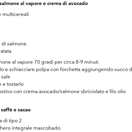
 salmone al vapore e crema di avocado
 multicereali
ti di salmone
ratata
one al vapore 70 gradi per circa 8-9 minuti
do e schiacciare polpa con forchetta aggiungendo succo d
e sale
 e tostarlo
ostino con crema avocado/salmone sbriciolato e filo olio
 caffè e cacao
a di tipo 2
chero integrale mascobado