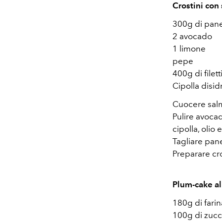
Crostini con
300g di pane
2 avocado
1 limone
pepe
400g di filet
Cipolla disid
Cuocere salm
Pulire avoca
cipolla, olio 
Tagliare pane
Preparare cr
Plum-cake al
180g di farin
100g di zuc