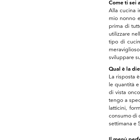
Come ti sei 
Alla cucina 
mio nonno e 
prima di tut
utilizzare ne
tipo di cuci
meraviglioso
sviluppare su
Qual è la di
La risposta 
le quantità e
di vista onc
tengo a speci
latticini, f
consumo di c
settimana e 5
Il menù perf