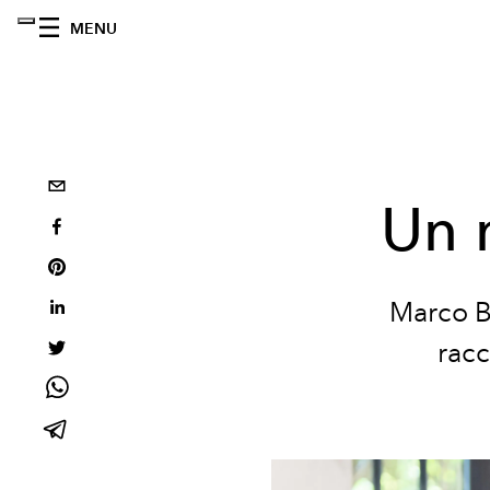
MENU
Un 
Marco Bi
racc