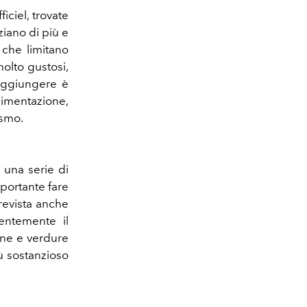
ciel, trovate
ziano di più e
 che limitano
molto gustosi,
 aggiungere è
imentazione,
ismo.
o una serie di
mportante fare
prevista anche
lentemente il
tone e verdure
ù sostanzioso