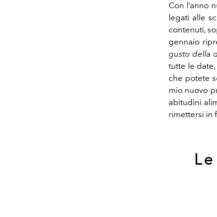
Con l’anno n
legati alle s
contenuti, so
gennaio ripr
gusto della de
tutte le date
che potete s
mio nuovo pr
abitudini ali
rimettersi in
Le