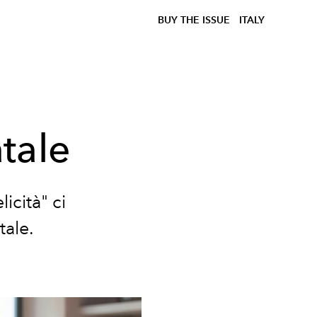
BUY THE ISSUE
ITALY
tale
icità" ci
tale.