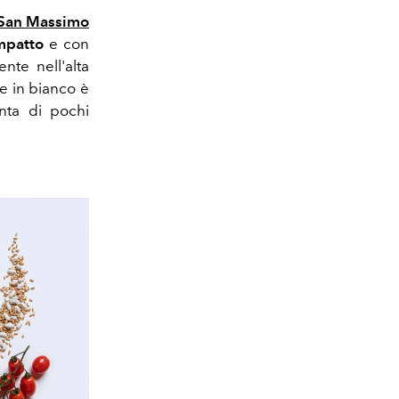
a San Massimo
impatto
e con
ente nell'alta
e in bianco è
unta di pochi