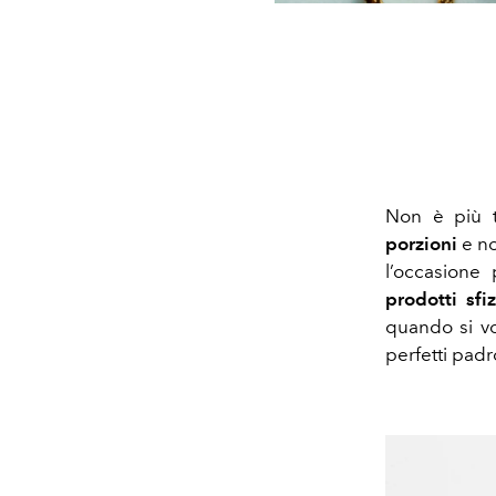
Non è più 
porzioni
e no
l’occasione p
prodotti sfi
quando si vo
perfetti padr