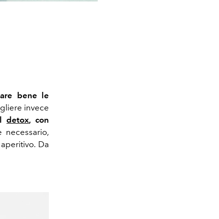
lare bene le
gliere invece
il
detox
, con
e necessario,
aperitivo. Da