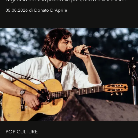
logomania pensata per la spiaggia
, con Cindy, Linda,
05.08.2026 di Donato D'Aprile
Kate, Claudia e Carla una dietro l'altra. Trent'anni dopo,
in un'industria che vive di archivi, quel guardaroba resta
uno dei documenti più contemporanei che abbiamo.
POP CULTURE