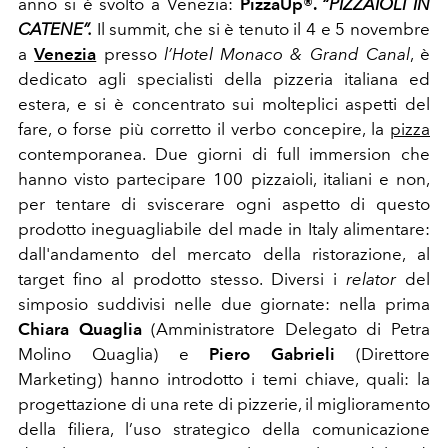
anno si è svolto a Venezia:
PizzaUp®.
“PIZZAIOLI IN
CATENE”.
Il summit, che si è tenuto il
4 e 5 novembre
a
Venezia
presso
l’Hotel Monaco & Grand Canal
, è
dedicato agli specialisti della pizzeria italiana ed
estera, e si è concentrato sui molteplici aspetti del
fare, o forse più corretto il verbo concepire, la
pizza
contemporanea. Due giorni di full immersion che
hanno visto partecipare 100 pizzaioli, italiani e non,
per tentare di sviscerare ogni aspetto di questo
prodotto ineguagliabile del made in Italy alimentare:
dall'andamento del mercato della ristorazione, al
target fino al prodotto stesso. Diversi i
relator
del
simposio suddivisi nelle due giornate: nella prima
Chiara Quaglia
(Amministratore Delegato di Petra
Molino Quaglia) e
Piero Gabrieli
(Direttore
Marketing) hanno introdotto i temi chiave, quali:
la
progettazione di una rete di pizzerie, il miglioramento
della filiera, l’uso strategico della comunicazione