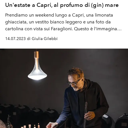
Un'estate a Capri, al profumo di (gin) mare
Prendiamo un weekend lungo a Capri, una limonata
ghiacciata, un vestito bianco leggero e una foto da
cartolina con vista sui Faraglioni. Questo è l'immaginario
di Capri comune, ma non il nostro. Non quello che
14.07.2023 di Giulia Gilebbi
abbiamo scoperto in compagnia di Gin Mare e i suoi
progetti Mare Mio e Giardino Mediterraneo, per un'isola
di luce nel blu, tutta da riscoprire.