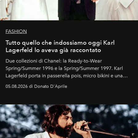
FASHION
Tutto quello che indossiamo oggi Karl
Lagerfeld lo aveva già raccontato
Due collezioni di Chanel: la Ready-to-Wear
Spring/Summer 1996 e la Spring/Summer 1997. Karl
Lagerfeld porta in passerella pois, micro bikini e una
logomania pensata per la spiaggia
, con Cindy, Linda,
05.08.2026 di Donato D'Aprile
Kate, Claudia e Carla una dietro l'altra. Trent'anni dopo,
in un'industria che vive di archivi, quel guardaroba resta
uno dei documenti più contemporanei che abbiamo.