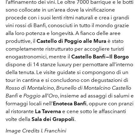
l’affinamento dei vini. Le oltre 7000 barrique e le botti
sono collocate in un’area dove la vinificazione
procede con i suoi lenti ritmi naturali e crea i grandi
vini rossi di Banfi, conosciuti in tutto il mondo grazie
alla loro potenza e longevità. A fianco delle aree
produttive, il
Castello di Poggio alle Mura
è stato
completamente ristrutturato per accogliere turisti
enogastronomici, mentre il
Castello Banfi — Il Borgo
dispone di 14 stanze luxury per pernottare all’interno
della tenuta. Le visite guidate si compongono di un
tour in cantina e si concludono con degustazioni di
Rosso di Montalcino
,
Brunello di Montalcino Castello
Banfi
e
Poggio all’Oro
, insieme ad assaggi di salumi e
formaggi locali nell’
Enoteca Banfi
, oppure con pranzi
al ristorante
La Taverna
e cene sotto le affascinanti
volte della
Sala dei Grappoli
.
Image Credits I. Franchini