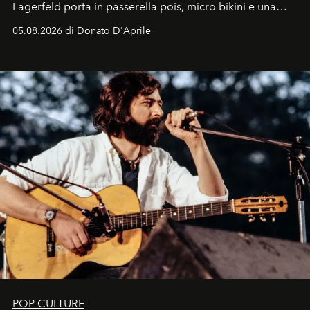
Lagerfeld porta in passerella pois, micro bikini e una
logomania pensata per la spiaggia
, con Cindy, Linda,
05.08.2026 di Donato D'Aprile
Kate, Claudia e Carla una dietro l'altra. Trent'anni dopo,
in un'industria che vive di archivi, quel guardaroba resta
uno dei documenti più contemporanei che abbiamo.
POP CULTURE