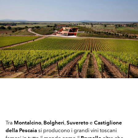
Tra
Montalcino
,
Bolgheri
,
Suvereto
e
Castiglione
della Pescaia
si producono i grandi vini toscani
famosi in tutto il mondo come il
Brunello
oltre che