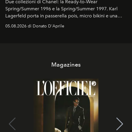
Due collezioni di Chanel: la Ready-to-Wear
Spring/Summer 1996 e la Spring/Summer 1997. Karl
Lagerfeld porta in passerella pois, micro bikini e una
logomania pensata per la spiaggia
, con Cindy, Linda,
05.08.2026 di Donato D'Aprile
Kate, Claudia e Carla una dietro l'altra. Trent'anni dopo,
in un'industria che vive di archivi, quel guardaroba resta
uno dei documenti più contemporanei che abbiamo.
Magazines