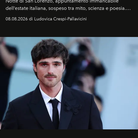
Notte di San Lorenzo
, appuntamento immancabile
dell’estate italiana, sospeso tra mito, scienza e poesia.
Sarà il momento in cui gli occhi si alzano verso la volta
08.08.2026 di Ludovica Crespi-Pallavicini
celeste per seguire il passaggio delle
Perseidi
, quelle
che chiamiamo comunemente
stelle cadenti
, e affidare
all’universo i desideri più segreti