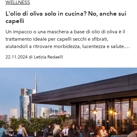
WELLNESS
L'olio di oliva solo in cucina? No, anche sui
capelli
Un impacco o una maschera a base di olio di oliva è il
trattamento ideale per capelli secchi e sfibrati,
aiutandoli a ritrovare morbidezza, lucentezza e salute.
Grazie alla sua ricchezza di vitamine e nutrienti, l'olio
22.11.2024 di Letizia Redaelli
d'oliva offre un rimedio naturale efficace contro i danni
causati da umidità, smog e trattamenti chimici come le
tinte.