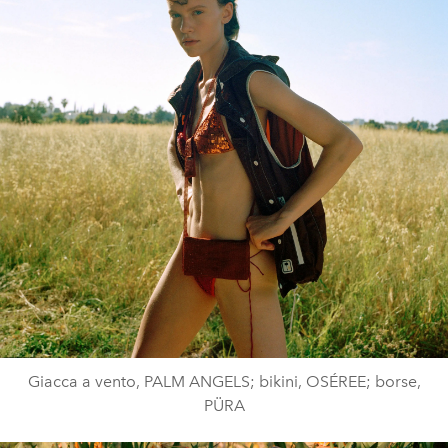
Giacca a vento, PALM ANGELS; bikini, OSÉREE; borse,
PÜRA