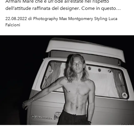
Armani Mare
che è un
’
ode all’estate
nel rispetto
dell’attitude
raffinata
del designer
. Come in questo
progetto che esplora gli
stilemi
di Armani, evocando
22.08.2022 di Photography Max Montgomery Styling Luca
tailoring
morbido, touch etnici, fioriture romantiche e
Falcioni
parei dall'attitude esotica.