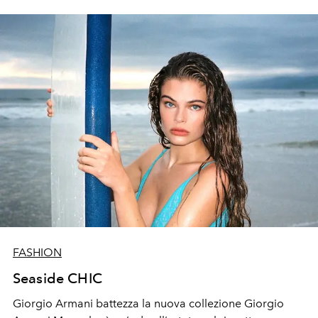
si è sposata con una semplice cerimonia a Es Cubells a
giugno 2020.
FASHION
Seaside CHIC
Gio
rg
i
o
A
rma
ni
battezza la nuova collezione
Giorgio