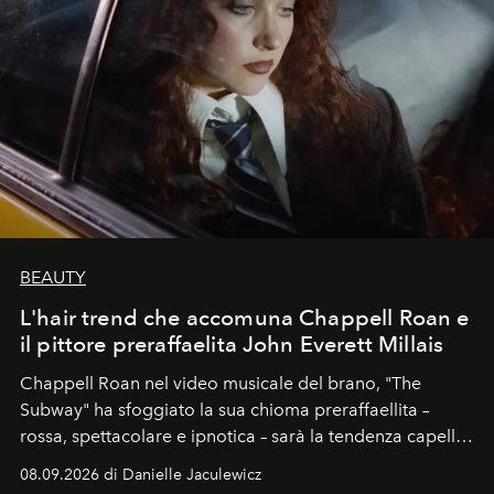
BEAUTY
L'hair trend che accomuna Chappell Roan e
il pittore preraffaelita John Everett Millais
Chappell Roan nel video musicale del brano, "The
Subway" ha sfoggiato la sua chioma preraffaellita –
rossa, spettacolare e ipnotica – sarà la tendenza capelli
dell'autunno?
08.09.2026 di Danielle Jaculewicz