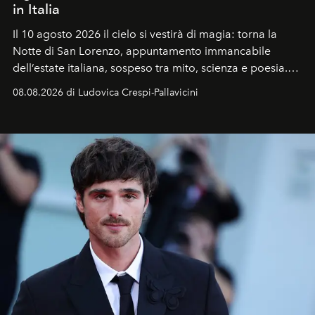
in Italia
Il 10 agosto 2026 il cielo si vestirà di magia: torna la
Notte di San Lorenzo
, appuntamento immancabile
dell’estate italiana, sospeso tra mito, scienza e poesia.
Sarà il momento in cui gli occhi si alzano verso la volta
08.08.2026 di Ludovica Crespi-Pallavicini
celeste per seguire il passaggio delle
Perseidi
, quelle
che chiamiamo comunemente
stelle cadenti
, e affidare
all’universo i desideri più segreti