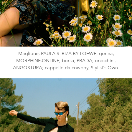
Maglione, PAULA'S IBIZA BY LOEWE; gonna,
MORPHINE.ONLINE; borsa, PRADA; orecchini,
ANGOSTURA; cappello da cowboy, Stylist's Own.