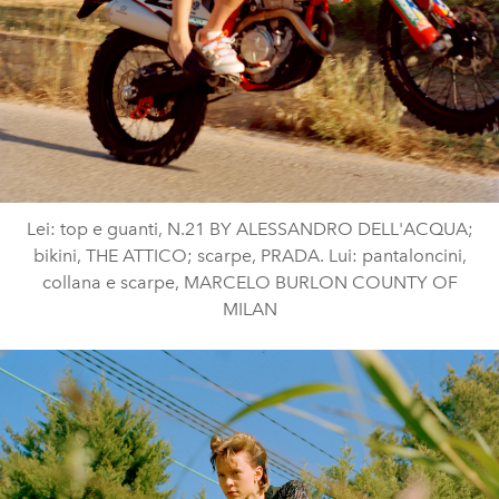
Lei: top e guanti, N.21 BY ALESSANDRO DELL'ACQUA;
bikini, THE ATTICO; scarpe, PRADA. Lui: pantaloncini,
collana e scarpe, MARCELO BURLON COUNTY OF
MILAN