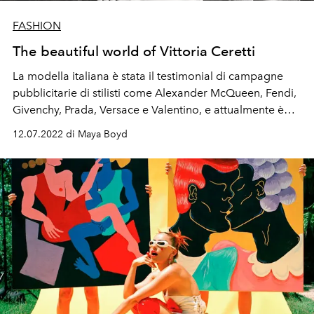
FASHION
The beautiful world of Vittoria Ceretti
La modella italiana è stata il testimonial di campagne
pubblicitarie di stilisti come Alexander McQueen, Fendi,
Givenchy, Prada, Versace e Valentino, e attualmente è
ambassador di Chanel Beauty. Vive nel sud dell'isola
12.07.2022 di Maya Boyd
con il marito, il DJ e produttore Matteo Milleri. La coppia
si è sposata con una semplice cerimonia a Es Cubells a
giugno 2020.