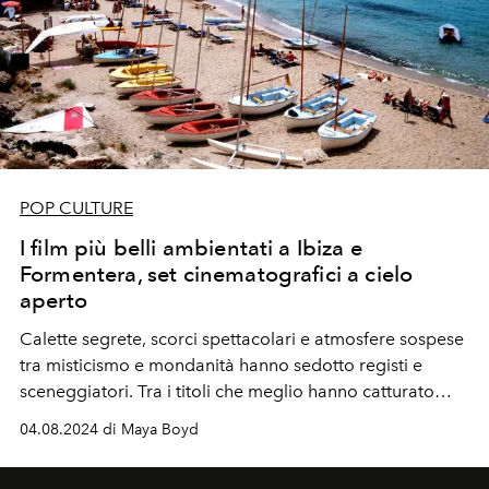
POP CULTURE
I film più belli ambientati a Ibiza e
Formentera, set cinematografici a cielo
aperto
Calette segrete, scorci spettacolari e atmosfere sospese
tra misticismo e mondanità hanno sedotto registi e
sceneggiatori. Tra i titoli che meglio hanno catturato
l’anima cinematografica di Ibiza e Formentera, Sex y
04.08.2024 di Maya Boyd
Lucía di Julio Medem, Amnesia di Gabriele Salvatores e
il poco conosciuto ma evocativo Lady Formentera.