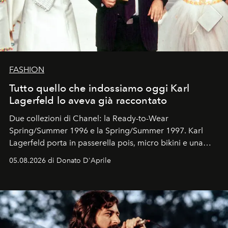
FASHION
Tutto quello che indossiamo oggi Karl
Lagerfeld lo aveva già raccontato
Due collezioni di Chanel: la Ready-to-Wear
Spring/Summer 1996 e la Spring/Summer 1997. Karl
Lagerfeld porta in passerella pois, micro bikini e una
logomania pensata per la spiaggia
, con Cindy, Linda,
05.08.2026 di Donato D'Aprile
Kate, Claudia e Carla una dietro l'altra. Trent'anni dopo,
in un'industria che vive di archivi, quel guardaroba resta
uno dei documenti più contemporanei che abbiamo.