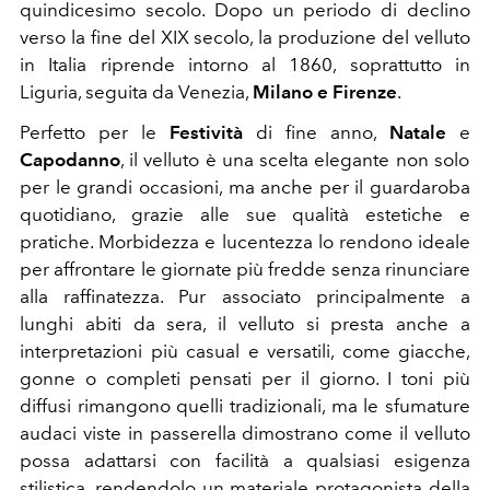
quindicesimo secolo. Dopo un periodo di declino
verso la fine del XIX secolo, la produzione del velluto
in Italia riprende intorno al 1860, soprattutto in
Liguria, seguita da Venezia,
Milano e Firenze
.
Perfetto per le
Festività
di fine anno,
Natale
e
Capodanno
, il velluto è una scelta elegante non solo
per le grandi occasioni, ma anche per il guardaroba
quotidiano, grazie alle sue qualità estetiche e
pratiche. Morbidezza e lucentezza lo rendono ideale
per affrontare le giornate più fredde senza rinunciare
alla raffinatezza. Pur associato principalmente a
lunghi abiti da sera, il velluto si presta anche a
interpretazioni più casual e versatili, come giacche,
gonne o completi pensati per il giorno. I toni più
diffusi rimangono quelli tradizionali, ma le sfumature
audaci viste in passerella dimostrano come il velluto
possa adattarsi con facilità a qualsiasi esigenza
stilistica, rendendolo un materiale protagonista della