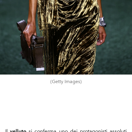
(Getty Images)
Il
velluto
si conferma uno dei protagonisti assoluti