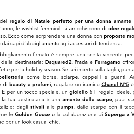
 del
regalo di Natale perfetto
per una donna amante 
anno, le wishlist femminili si arricchiscono di
idee regal
usso. Ecco come sorprendere una donna con
proposte mo
 dai capi d’abbigliamento agli accessori di tendenza.
bbigliamento firmato è sempre una scelta vincente per
 della destinataria:
Dsquared2, Prada
e
Ferragamo
offr
ette per la holiday season. Se sei incerto sulla taglia, punt
elletteria
come borse, sciarpe, cappelli e guanti. 
e di
beauty e profumi
, regalare un iconico
Chanel N°5
è
a. E per un tocco speciale, un
gioiello
è il regalo ideale,
 la tua destinataria è una
amante delle scarpe
, puoi sc
alizie: dagli
stivali
alle
pumps
, dalle scarpe con il tac
ome le
Golden Goose
o la collaborazione di
Superga x V
e per un look casual-chic.