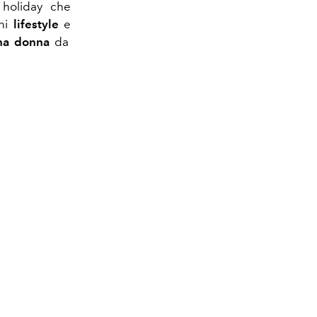
 holiday che
ni
lifestyle
e
una donna
da