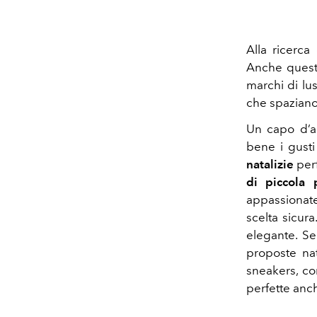
Alla ricerca
Anche quest'
marchi di l
che spaziano
Un capo d’a
bene i gusti
natalizie
perf
di piccola p
appassionat
scelta sicur
elegante. Se
proposte nat
sneakers, c
perfette anch