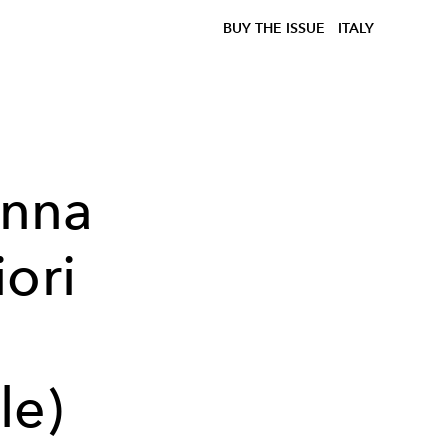
BUY THE ISSUE
ITALY
onna
iori
le)