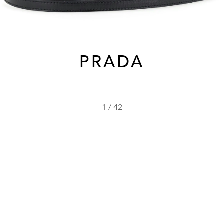
PRADA
1
/
42