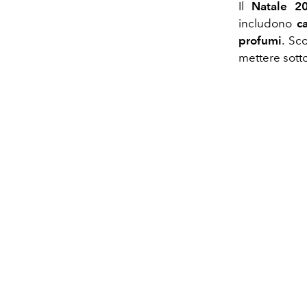
Il
Natale 2
includono
c
profumi
. Sc
mettere sotto