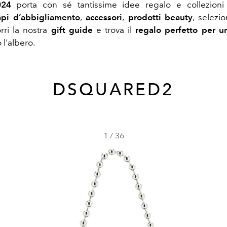
024
porta con sé tantissime idee regalo e collezioni
api d’abbigliamento
,
accessori
,
prodotti beauty
,
selezio
orri la nostra
gift guide
e trova il
regalo perfetto per 
 l'albero.
DSQUARED2
1
/
36