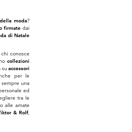
della moda
?
o firmate
dai
da di Natale
 chi conosce
ono
collezioni
a su
accessori
Anche per le
 sempre una
 personale ed
egliere tra le
co alle amate
iktor & Rolf
,