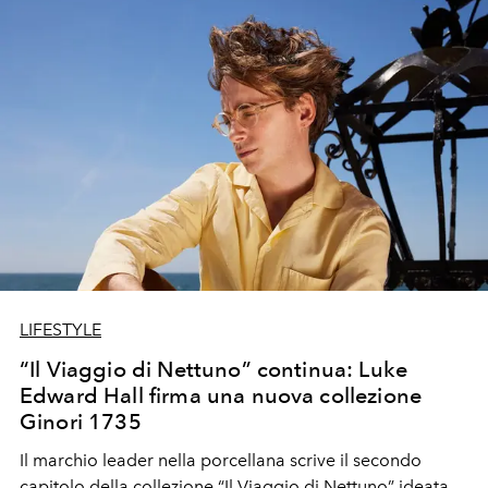
Club parte dell’omonimo resort:
tra profumi
mediterranei e mare cristallino, Vespa customizza
un’oasi lifestyle dove il design incontra la natura
sauvage.
LIFESTYLE
“Il Viaggio di Nettuno” continua: Luke
Edward Hall firma una nuova collezione
Ginori 1735
Il marchio leader nella porcellana scrive il secondo
capitolo della collezione “Il Viaggio di Nettuno” ideata