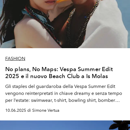
FASHION
No plans, No Maps: Vespa Summer Edit
2025 e il nuovo Beach Club a Is Molas
Gli staples del guardaroba della Vespa Summer Edit
vengono reinterpretati in chiave dreamy e senza tempo
per l’estate: swimwear, t-shirt, bowling shirt, bomber
leggeri, gilet in cable knit e barn jacket accompagnano
10.06.2025 di Simone Vertua
una storia di versatilità easy-to-wear, da vivere al mare
ma anche in città.
A
fare da cornice, l’esperienza “Vespa
by the Sea” che approda in Sardegna a Is Molas Beach