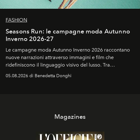
FASHION
Seasons Run: le campagne moda Autunno
Inverno 2026-27
Le campagne moda Autunno Inverno 2026 raccontano
nuove narrazioni attraverso immagini e film che
ridefiniscono il linguaggio visivo del lusso. Tra
protagonisti del cinema, volti della cultura
05.08.2026 di Benedetta Donghi
contemporanea e storytelling d'autore, le maison
trasformano ogni campagna in uno storytelling capace
di esprimere identità, visione e desiderio.
Magazines