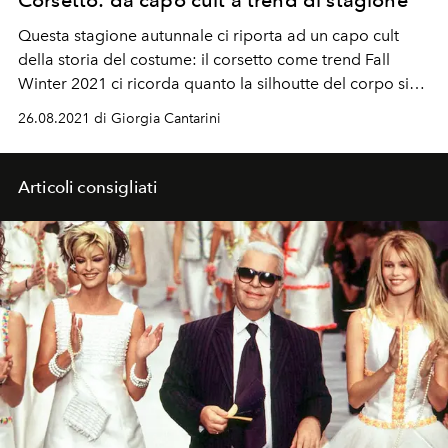
Questa stagione autunnale ci riporta ad un capo cult
della storia del costume: il corsetto come trend Fall
Winter 2021 ci ricorda quanto la silhoutte del corpo sia
importante per raccontare il linguaggio del corpo. Una
26.08.2021 di Giorgia Cantarini
star che ama il bustier? Sicuramente Dua Lipa.
Nel
nuovo video
Demeanor
, la cantante inglese sfoggia una
creazione couture della collezione primavera estate
Articoli consigliati
1998
Les Marquis Touaregs
di Jean Paul Gaultier