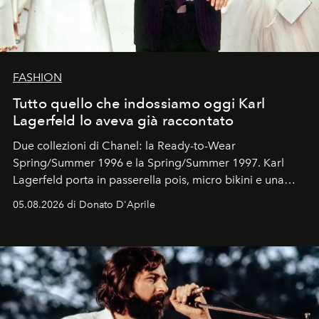
FASHION
Tutto quello che indossiamo oggi Karl
Lagerfeld lo aveva già raccontato
Due collezioni di Chanel: la Ready-to-Wear
Spring/Summer 1996 e la Spring/Summer 1997. Karl
Lagerfeld porta in passerella pois, micro bikini e una
logomania pensata per la spiaggia
, con Cindy, Linda,
05.08.2026 di Donato D'Aprile
Kate, Claudia e Carla una dietro l'altra. Trent'anni dopo,
in un'industria che vive di archivi, quel guardaroba resta
uno dei documenti più contemporanei che abbiamo.