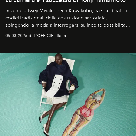
Insieme a Issey Miyake e Rei Kawakubo, ha scardinato i
codici tradizionali della costruzione sartoriale,
spingendo la moda a interrogarsi su inedite possibilità
formali e a ridefinire il concetto stesso di silhouette.
05.08.2026 di L'OFFICIEL Italia
Quella di Yohji Yamamoto è storia di un visionario che
ha riscritto i canoni estetici del XX secolo, lasciando
un’impronta indelebile nella storia della moda.