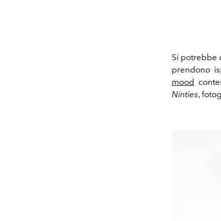
Si potrebbe 
prendono is
mood
contem
Ninties
, foto