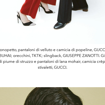
nopetto, pantaloni di velluto e camicia di popeline, GUCCI
UHAI; orecchini, TKTK; slingback, GIUSEPPE ZANOTTI. G
di piume di struzzo e pantaloni di lana mohair, camicia crêp
stivaletti, GUCCI.