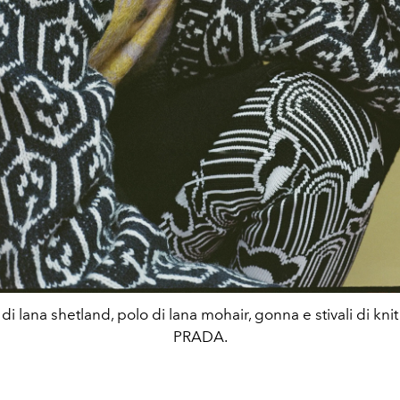
i lana shetland, polo di lana mohair, gonna e stivali di kni
PRADA.