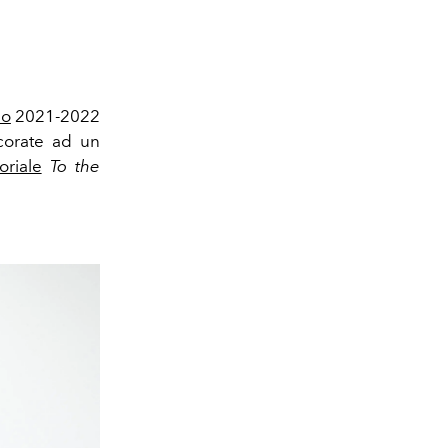
no
2021-2022
corate ad un
oriale
To the