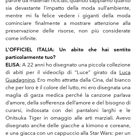
partire da materiali riciclati, quando sappiamo quanto
sia devastante l’impatto della moda sull’ambiente,
mentre mi fa felice vedere i giganti della moda
cominciare finalmente a mostrare attenzione alla
preservazione delle risorse, non più considerate
come infinite.
L’OFFICIEL ITALI
A
:
Un abito che hai sentito
particolarmente tuo?
ELISA
:
A 22 anni ho disegnato una piccola collezione
di abiti per il videoclip di “Luce” girato da
Luca
Guadagnino
. Ero molto attratta dalla Cina, dal bianco
che per loro è il colore del lutto, mi ero disegnata una
maglia di garza medica perché la canzone parlava
d’amore, della sofferenza dell’amore e del bisogno di
curarsi, indossata con dei pantaloni larghi e le
Onitsuka Tiger in omaggio alle arti marziali. Avevo
disegnato anche delle giacche a kimono e coreane,
e una giacca con un cappuccio alla Star Wars: per un