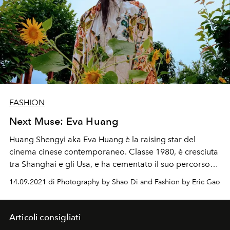
FASHION
Next Muse: Eva Huang
Huang Shengyi aka
Eva Huang
è la raising star del
cinema cinese
contemporaneo.
Classe 1980
, è cresciuta
tra Shanghai e gli Usa,
e ha cementato il suo percorso
creativo tra il
grande schermo
, la televisione e i
14.09.2021 di Photography by Shao Di and Fashion by Eric Gao
palcoscenici musicali
. Diventando anche produttrice.
«Se dovessi scegliere tre parole per
definirmi sarebbero
sicuramente amore, determinazione e ottimismo... sono
Articoli consigliati
i valori che mi ha insegnato la mia famiglia».