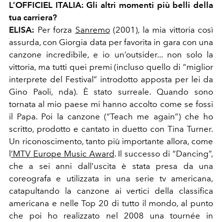
L’OFFICIEL ITALIA
:
Gli altri momenti più belli della
tua carriera?
ELISA:
Per forza
Sanremo
(2001), la mia vittoria così
assurda, con Giorgia data per favorita in gara con una
canzone incredibile, e io un’outsider... non solo la
vittoria, ma tutti quei premi (incluso quello di “miglior
interprete del Festival” introdotto apposta per lei da
Gino Paoli, nda). È stato surreale. Quando sono
tornata al mio paese mi hanno accolto come se fossi
il Papa. Poi la canzone (“Teach me again”) che ho
scritto, prodotto e cantato in duetto con Tina Turner.
Un riconoscimento, tanto più importante allora, come
l
’MTV Europe Music Award
. Il successo di “Dancing”,
che a sei anni dall’uscita è stata presa da una
coreografa e utilizzata in una serie tv americana,
catapultando la canzone ai vertici della classifica
americana e nelle Top 20 di tutto il mondo, al punto
che poi ho realizzato nel 2008 una tournée in