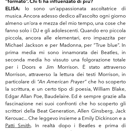
“formato”. Chi ti ha influenzato di più?
ELISA:
Io sono un’appassionata ascoltatrice di
musica. Ancora adesso dedico all’ascolto ogni giorno
almeno un’ora e mezza del mio tempo, una cose che
fanno solo i DJ e gli adolescenti. Quando ero
piccola
piccola, ancora alle elementari, ero impazzita per
Michael Jackson e per Madonna, per “True blue”. In
prima media mi sono innamorata dei Beatles, in
seconda media ho vissuto una folgorazione totale
per i Doors e Jim Morrison. È stato attraverso
Morrison, attraverso la lettura dei testi Morrison, in
particolare di
“An American Prayer”
che ho scoperto
la scrittura, e un certo tipo di poesia, William Blake,
Edgar Allan Poe, Baudelaire. Ed è sempre grazie alla
fascinazione nei suoi confronti che ho scoperto gli
scrittori della Beat Generation, Allen Ginsberg, Jack
Kerouac...
Che leggevo insieme a Emily Dickinson e a
Patti Smith
. In realtà dopo i Beatles e prima di