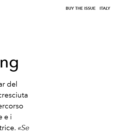
BUY THE ISSUE
ITALY
ang
tar del
 cresciuta
ercorso
e e i
trice.
«Se