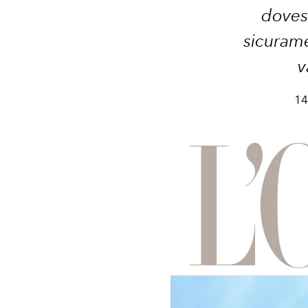
dovess
sicurame
v
14