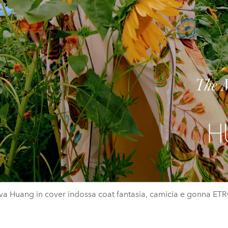
va Huang in cover indossa coat fantasia, camicia e gonna ET