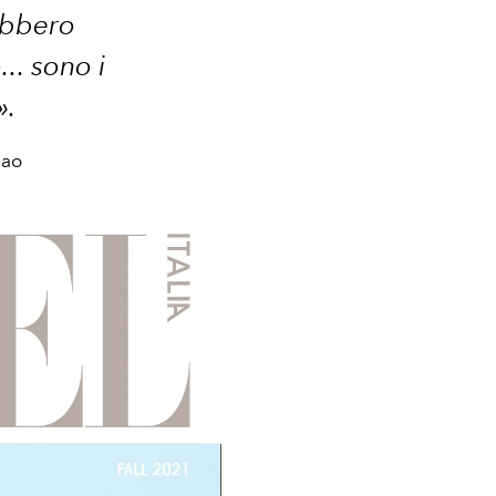
ebbero
.. sono i
».
Gao