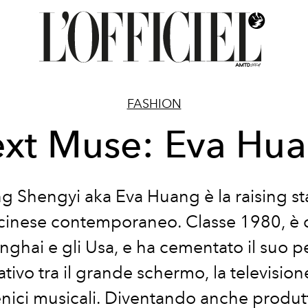
FASHION
xt Muse: Eva Hu
g Shengyi aka
Eva Huang
è la raising s
cinese
contemporaneo.
Classe 1980
, è
nghai e gli Usa,
e ha cementato il suo p
tivo tra il
grande schermo
, la television
nici musicali
. Diventando anche produt