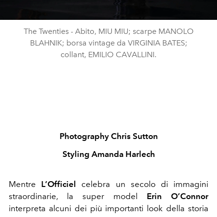
The Twenties - Abito, MIU MIU; scarpe MANOLO
BLAHNIK; borsa vintage da VIRGINIA BATES;
collant, EMILIO CAVALLINI.
Photography Chris Sutton
Styling Amanda Harlech
Mentre
L’Officiel
celebra un secolo di immagini
straordinarie, la super model
Erin O’Connor
interpreta alcuni dei più importanti look della storia