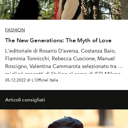
FASHION
The New Generations: The Myth of Love
L'editoriale di
Rosario D’aversa, Costanza Baio,
Flaminia Tonnicchi, Rebecca Cuscione, Manuel
Roscigno, Valentina Cammarota
selezionato tra i
migliori progetti di Styling al corso di IED Milano
05.12.2022 di L'Officiel Italia
Master in Fashion Communication & Styling.
Articoli consigliati