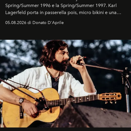
Spring/Summer 1996 e la Spring/Summer 1997. Karl
Lagerfeld porta in passerella pois, micro bikini e una
logomania pensata per la spiaggia
, con Cindy, Linda,
05.08.2026 di Donato D'Aprile
Kate, Claudia e Carla una dietro l'altra. Trent'anni dopo,
in un'industria che vive di archivi, quel guardaroba resta
uno dei documenti più contemporanei che abbiamo.