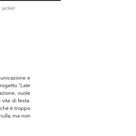
 jacket
municazione e
progetto
"Late
azione, vuole
vita di festa.
rché è troppo
 nulla, ma non