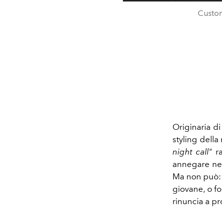
Custom
Originaria d
styling della
night call"
ra
annegare nell
Ma non può: 
giovane, o fo
rinuncia a pr