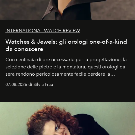
INTERNATIONAL WATCH REVIEW
Watches & Jewels: gli orologi one-of-a-kind
da conoscere
Con centinaia di ore necessarie per la progettazione, la
selezione delle pietre e la montatura, questi orologi da
sera rendono pericolosamente facile perdere la
cognizione del tempo. Ma con quadranti così
07.08.2026 di Silvia Frau
abbaglianti, chi è che guarda davvero l'ora?