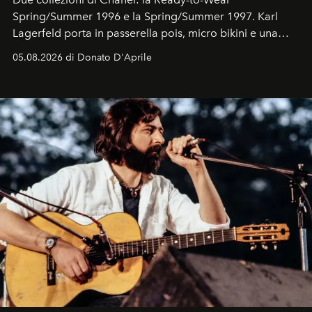
Spring/Summer 1996 e la Spring/Summer 1997. Karl
Lagerfeld porta in passerella pois, micro bikini e una
logomania pensata per la spiaggia
, con Cindy, Linda,
05.08.2026 di Donato D'Aprile
Kate, Claudia e Carla una dietro l'altra. Trent'anni dopo,
in un'industria che vive di archivi, quel guardaroba resta
uno dei documenti più contemporanei che abbiamo.