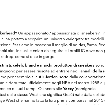
kerhead?
Un appassionato / appassionata di sneakers? Il no
i ha portato a scoprire un universo variegato: tra modelli 
ezione. Passiamo in rassegna il meglio di adidas, Puma, Re
lti altri, inclusi le celeb da seguire e i profili IG dove non
, o drop, come si dice in gergo.
 stilisti, celeb, brand e marchi produttori di sneakers
sono 
tinguono per essere riuscite ad entrare negli
annali della s
iamo per esempio alle
Air Jordan
, sorte dalla collaborazion
an e debuttate ufficialmente negli NBA nel marzo 1985 ai 
conico di tutti i tempi. O ancora alle
Yeezy
(nomignolo
si dallo stesso West che significa Gesù) nate dalla collab
ye West che hanno fatto la loro prima comparsa nel 2015