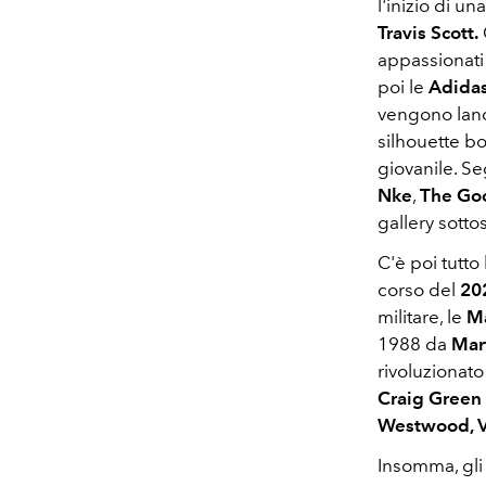
l'inizio di un
Travis Scott.
appassionati
poi le
Adidas
vengono lanc
silhouette b
giovanile. S
Nke
,
The Goo
gallery sotto
C'è poi tutto
corso del
20
militare, le
Ma
1988 da
Mar
rivoluzionato
Craig Green
Westwood, V
Insomma, gl