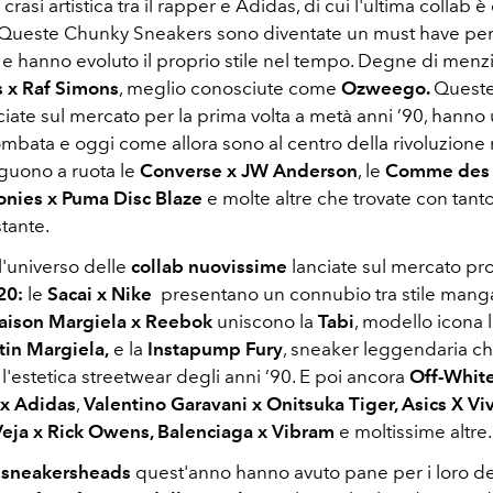
a crasi artistica tra il rapper e Adidas, di cui l'ultima collab 
Queste Chunky Sneakers sono diventate un must have per t
 e hanno evoluto il proprio stile nel tempo. Degne di men
 x Raf Simons
, meglio conosciute come
Ozweego.
Queste
iate sul mercato per la prima volta a metà anni ’90, hanno
ombata e oggi come allora sono al centro della rivoluzione
eguono a ruota le
Converse x JW Anderson
, le
Comme des 
nies x Puma Disc Blaze
e molte altre che trovate con tanto
stante.
 l'universo delle
collab nuovissime
lanciate sul mercato pro
20:
le
Sacai x Nike
presentano un connubio tra stile manga
ison Margiela x Reebok
uniscono la
Tabi
, modello icona 
tin Margiela,
e la
Instapump Fury
, sneaker leggendaria c
 l'estetica streetwear degli anni ’90. E poi ancora
Off-White
 x Adidas
,
Valentino Garavani x Onitsuka Tiger, Asics X Vi
eja x Rick Owens,
Balenciaga x Vibram
e moltissime altre
i
sneakersheads
quest'anno hanno avuto pane per i loro de