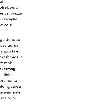
ei
potrebbero
Kent
si piazza
on, Dwayne
nvece sul
orge dunque
 uscite, ma
 risposta è
eakerheads
in
i tempi:
eakermag
nfinito.
nteramente
nto riguarda
lusivamente
ma ogni