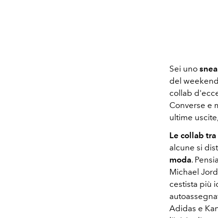
Sei uno
snea
del weekend c
collab d'ecc
Converse e mo
ultime uscite
Le collab tra
alcune si dis
moda
. Pens
Michael Jord
cestista più i
autoassegnato
Adidas e Kan