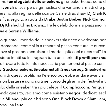
come
fan sfegatati delle sneakers,
gli sneakerheads sono d
i seriali
di scarpe da ginnastica che vantano armadi che 
persino alla regina delle scarpe Carrie Bradshaw.
Dj Clark 
sifica, seguito a ruota da
Drake, Justin Bieber, Nick Cann
Dj Khaled, Chris Brown.
.. Tra le celeb donna si piazzano i
ya e Serena Williams.
o quanto il mondo delle sneakers sia ricco e variegato, s
 domanda: come si fa a restare al passo con tutte le nuove
dove si possono acquistare i modelli più cool e ricercati? La
stono infatti su Instragram tutta una serie di
profili per sn
o trovare tutte le info necessarie per tenersi al passo con 
, Stockxsneakers, Sneakernstuff, Sneakerboy, Sneakerfr
uni di questi profili, ma l'elenco potrebbe andare avanti all'i
on bastasse sono sorti nel corso degli anni dei festival i
lto della sneaker, tra i più celebri il
Complex.com
. Per qua
condo quesito, vediamo come esistano
negozi
dedicati esc
: a
Milano
i più celebri sono
One Block Down
e
Slam Jam,
poli ha i suoi.