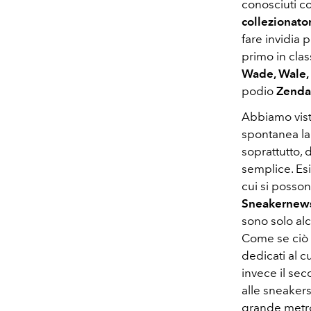
conosciuti 
collezionator
fare invidia 
primo in clas
Wade, Wale, 
podio
Zenda
Abbiamo vist
spontanea la
soprattutto, 
semplice. Esi
cui si posson
Sneakernews
sono solo alc
Come se ciò n
dedicati al cu
invece il se
alle sneakers
grande metro