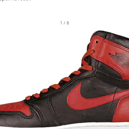
1
/
8