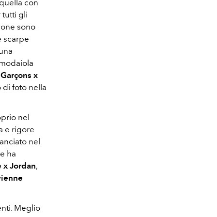
è quella con
utti gli
zione sono
 scarpe
 una
 modaiola
Garçons x
 di foto nella
prio nel
 e rigore
lanciato nel
he ha
 x Jordan
,
vienne
.
nti. Meglio