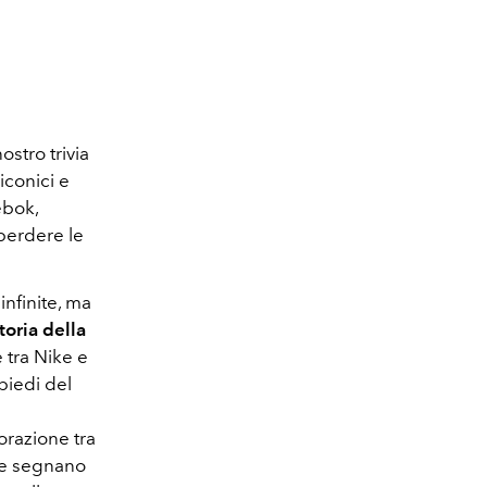
stro trivia
iconici e
ebok,
 perdere le
infinite, ma
toria della
e tra Nike e
piedi del
orazione tra
 e segnano