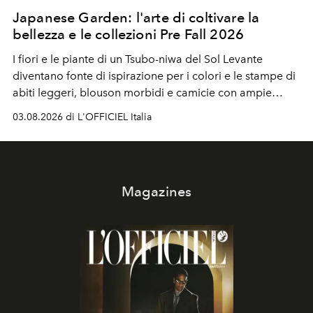
Japanese Garden: l'arte di coltivare la
bellezza e le collezioni Pre Fall 2026
I fiori e le piante di un Tsubo-niwa del Sol Levante
diventano fonte di ispirazione per i colori e le stampe di
abiti leggeri, blouson morbidi e camicie con ampie
maniche a kimono. E si trasformano in applicazioni
03.08.2026 di L'OFFICIEL Italia
tridimensionali e over su tailleur monocromatici.
Magazines