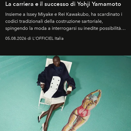
La carriera e il successo di Yohji Yamamoto
Insieme a Issey Miyake e Rei Kawakubo, ha scardinato i
codici tradizionali della costruzione sartoriale,
spingendo la moda a interrogarsi su inedite possibilità
formali e a ridefinire il concetto stesso di silhouette.
05.08.2026 di L'OFFICIEL Italia
Quella di Yohji Yamamoto è storia di un visionario che
ha riscritto i canoni estetici del XX secolo, lasciando
un’impronta indelebile nella storia della moda.