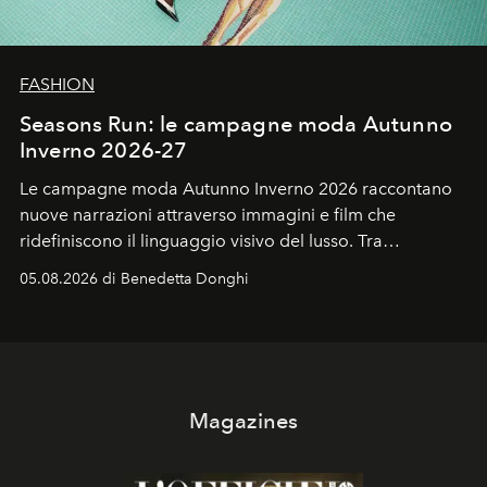
FASHION
Seasons Run: le campagne moda Autunno
Inverno 2026-27
Le campagne moda Autunno Inverno 2026 raccontano
nuove narrazioni attraverso immagini e film che
ridefiniscono il linguaggio visivo del lusso. Tra
protagonisti del cinema, volti della cultura
05.08.2026 di Benedetta Donghi
contemporanea e storytelling d'autore, le maison
trasformano ogni campagna in uno storytelling capace
di esprimere identità, visione e desiderio.
Magazines