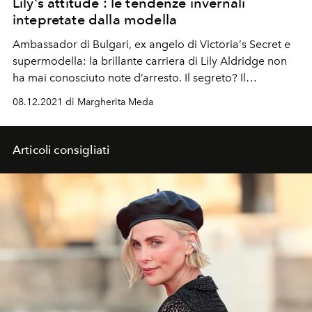
Lily's attitude : le tendenze invernali
intepretate dalla modella
Ambassador di
Bulgari
, ex angelo
di Victoria
’
s Secret e
supermodella:
la
brillante
carriera di
Lily Aldridge
non
ha mai conosciuto
note d’arresto
. Il
segreto? Il
sostegno
del marito Caleb
Followill e dei loro due
08.12.2021 di Margherita Meda
bambini
Articoli consigliati