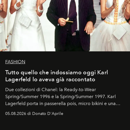
FASHION
Tutto quello che indossiamo oggi Karl
Lagerfeld lo aveva già raccontato
Due collezioni di Chanel: la Ready-to-Wear
Spring/Summer 1996 e la Spring/Summer 1997. Karl
Lagerfeld porta in passerella pois, micro bikini e una
logomania pensata per la spiaggia
, con Cindy, Linda,
05.08.2026 di Donato D'Aprile
Kate, Claudia e Carla una dietro l'altra. Trent'anni dopo,
in un'industria che vive di archivi, quel guardaroba resta