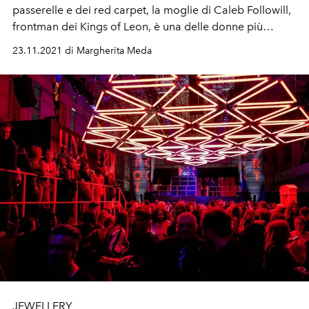
passerelle e dei red carpet, la moglie di Caleb Followill,
frontman dei Kings of Leon, è una delle donne più
fotografate per il suo impeccabile stile street style.
23.11.2021 di Margherita Meda
Scopri le
fashion rules
di Lily quì sotto
JEWELLERY