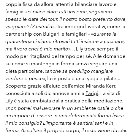
coppia fissa da allora, attenti a bilanciare lavoro e
famiglia, «
ci piace stare tutti insieme, seguiamo
spesso le date del tour. Il nostro posto preferito dove
viaggiare? l’Australia
». Tra impegni lavorativi, come la
partnership con Bulgari, e famigliari – «
durante la
quarantena ci siamo ritrovati tutti insieme a cucinare,
ma il vero chef è mio marito
» –, Lily trova sempre il
modo per ritagliarsi del tempo per sé. Alle domande
su come si mantenga in forma senza seguire una
dieta particolare, «
anche se prediligo mangiare
verdure e pesce
», la risposta è una: yoga e pilates.
Scoperte grazie all’aiuto dell’amica
Miranda Kerr
,
conosciuta a soli diciannove anni a
Parigi
. La vita di
Lily è stata cambiata dalla pratica della meditazione,
«
non potrei mai lavorare in un ambiente ostile o che
mi impone di essere in una determinata forma fisica.
Il mio consiglio? L’importante è sentirsi sani e in
forma. Ascoltare il proprio corpo, il resto viene da sé
».