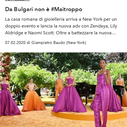
Da Bulgari non è #Maitroppo
La casa romana di gioielleria arriva a New York per un
doppio evento e lancia la nuova adv con Zendaya, Lily
Aldridge e Naomi Scott. Oltre a battezzare la nuova
collezione B.Zero1 Rock con un grande party
07.02.2020 di Giampietro Baudo (New York)
underground animato dai concerti di Ciara e Mahmood