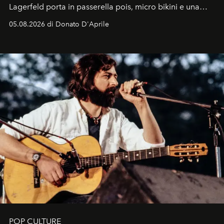
Lagerfeld porta in passerella pois, micro bikini e una
logomania pensata per la spiaggia
, con Cindy, Linda,
05.08.2026 di Donato D'Aprile
Kate, Claudia e Carla una dietro l'altra. Trent'anni dopo,
in un'industria che vive di archivi, quel guardaroba resta
uno dei documenti più contemporanei che abbiamo.
POP CULTURE