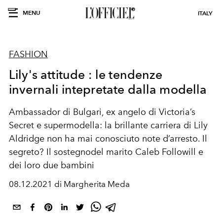
MENU
ITALY
FASHION
Lily's attitude : le tendenze
invernali intepretate dalla modella
Ambassador di
Bulgari
, ex angelo
di Victoria
’
s
Secret e supermodella:
la
brillante
carriera di
Lily
Aldridge
non
ha mai conosciuto
note d’arresto
. Il
segreto? Il
sostegno
del marito Caleb
Followill e
dei loro due bambini
08.12.2021 di Margherita Meda