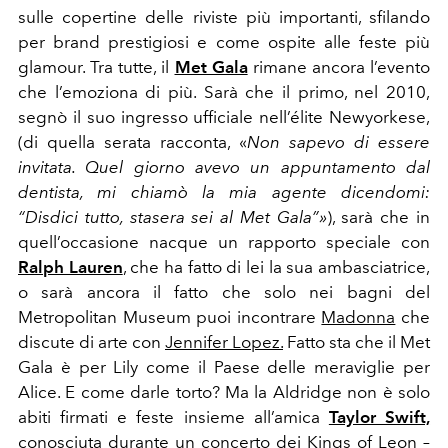
sulle copertine delle riviste più importanti, sfilando
per brand prestigiosi e come ospite alle feste più
glamour. Tra tutte, il
Met Gala
rimane ancora l’evento
che l’emoziona di più. Sarà che il primo, nel 2010,
segnò il suo ingresso ufficiale nell’élite Newyorkese,
(di quella serata racconta, «
Non sapevo di essere
invitata. Quel giorno avevo un appuntamento dal
dentista, mi chiamò la mia agente dicendomi:
“Disdici tutto, stasera sei al Met Gala”»
), sarà che in
quell’occasione nacque un rapporto speciale con
Ralph Lauren
,
che ha fatto
di lei la sua ambasciatrice,
o sarà ancora il fatto che solo nei bagni del
Metropolitan Museum puoi incontrare
Madonna
che
discute di arte con
Jennifer Lopez.
Fatto sta che il Met
Gala è per Lily come il Paese delle meraviglie per
Alice. E come darle torto? Ma la Aldridge non è solo
abiti firmati e feste insieme all’amica
Taylor Swift,
conosciuta durante un concerto de
i Kings of Leon
–