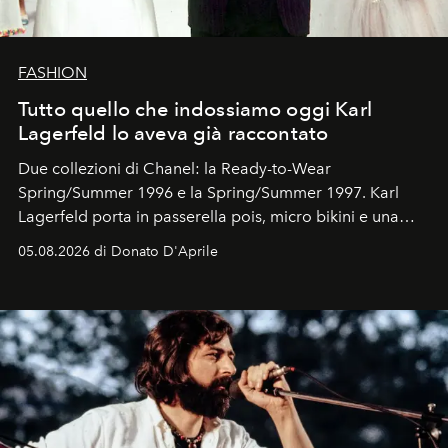
FASHION
Tutto quello che indossiamo oggi Karl
Lagerfeld lo aveva già raccontato
Due collezioni di Chanel: la Ready-to-Wear
Spring/Summer 1996 e la Spring/Summer 1997. Karl
Lagerfeld porta in passerella pois, micro bikini e una
logomania pensata per la spiaggia
, con Cindy, Linda,
05.08.2026 di Donato D'Aprile
Kate, Claudia e Carla una dietro l'altra. Trent'anni dopo,
in un'industria che vive di archivi, quel guardaroba resta
uno dei documenti più contemporanei che abbiamo.