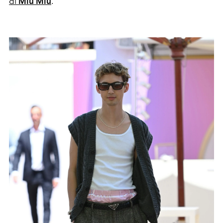
di
Miu Miu
.