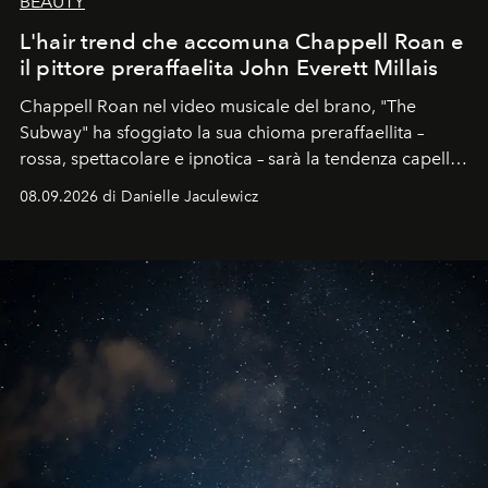
BEAUTY
L'hair trend che accomuna Chappell Roan e
il pittore preraffaelita John Everett Millais
Chappell Roan nel video musicale del brano, "The
Subway" ha sfoggiato la sua chioma preraffaellita –
rossa, spettacolare e ipnotica – sarà la tendenza capelli
dell'autunno?
08.09.2026 di Danielle Jaculewicz