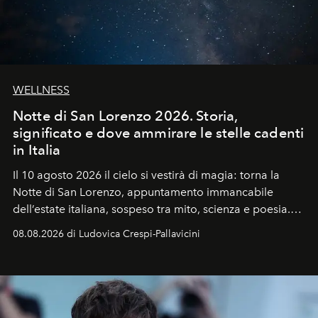
WELLNESS
Notte di San Lorenzo 2026. Storia,
significato e dove ammirare le stelle cadenti
in Italia
Il 10 agosto 2026 il cielo si vestirà di magia: torna la
Notte di San Lorenzo
, appuntamento immancabile
dell’estate italiana, sospeso tra mito, scienza e poesia.
Sarà il momento in cui gli occhi si alzano verso la volta
08.08.2026 di Ludovica Crespi-Pallavicini
celeste per seguire il passaggio delle
Perseidi
, quelle
che chiamiamo comunemente
stelle cadenti
, e affidare
all’universo i desideri più segreti