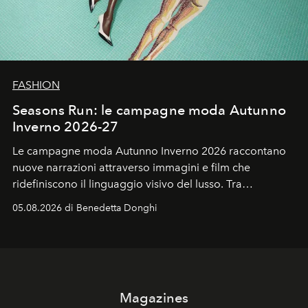
FASHION
Seasons Run: le campagne moda Autunno
Inverno 2026-27
Le campagne moda Autunno Inverno 2026 raccontano
nuove narrazioni attraverso immagini e film che
ridefiniscono il linguaggio visivo del lusso. Tra
protagonisti del cinema, volti della cultura
05.08.2026 di Benedetta Donghi
contemporanea e storytelling d'autore, le maison
trasformano ogni campagna in uno storytelling capace
di esprimere identità, visione e desiderio.
Magazines