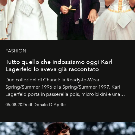
FASHION
Tutto quello che indossiamo oggi Karl
Lagerfeld lo aveva già raccontato
Due collezioni di Chanel: la Ready-to-Wear
Spring/Summer 1996 e la Spring/Summer 1997. Karl
Lagerfeld porta in passerella pois, micro bikini e una
logomania pensata per la spiaggia
, con Cindy, Linda,
05.08.2026 di Donato D'Aprile
Kate, Claudia e Carla una dietro l'altra. Trent'anni dopo,
in un'industria che vive di archivi, quel guardaroba resta
uno dei documenti più contemporanei che abbiamo.