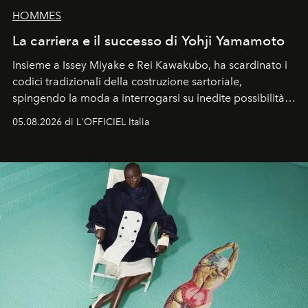
HOMMES
La carriera e il successo di Yohji Yamamoto
Insieme a Issey Miyake e Rei Kawakubo, ha scardinato i
codici tradizionali della costruzione sartoriale,
spingendo la moda a interrogarsi su inedite possibilità
formali e a ridefinire il concetto stesso di silhouette.
05.08.2026 di L'OFFICIEL Italia
Quella di Yohji Yamamoto è storia di un visionario che
ha riscritto i canoni estetici del XX secolo, lasciando
un’impronta indelebile nella storia della moda.