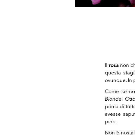
Il
rosa
non ch
questa stagi
ovunque. In p
Come se non
Blonde.
Otto
prima di tutt
avesse saput
pink.
Non è nostal