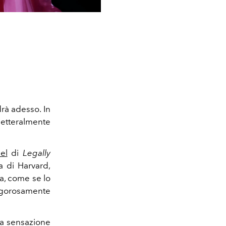
rà adesso. In
letteralmente
el
di
Legally
a di Harvard,
da, come se lo
rigorosamente
la sensazione