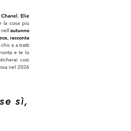
,
Chanel
,
Elie
 la cosa più
nell'
autunno
ce, racconta
hic e a tratti
monta e te lo
icherai così
 rosa nel 2026
se sì,