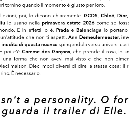
ori tornino quando il momento è giusto per loro.
llezioni, poi, lo dicono chiaramente.
GCDS
,
Chloé
,
Dior
iu
lo usano nella
primavera estate 2026
come se fosse
mondo. E in effetti lo è.
Prada
e
Balenciaga
lo portano 
n'attitude che non ti aspetti.
Ann Demeulemeester, inve
 inedita di questa nuance
spingendola verso universi così c
 E poi c'è
Comme des Garçons
, che prende il rosa, lo s
 in una forma che non avevi mai visto e che non diment
ieci maison. Dieci modi diversi di dire la stessa cosa: il
rino. È necessario.
isn't a personality. O for
guarda il trailer di Elle.