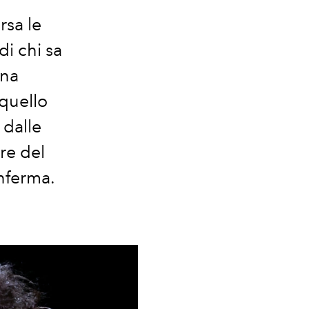
rsa le
di chi sa
una
 quello
dalle
re del
nferma.