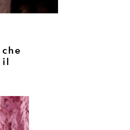
 che
il