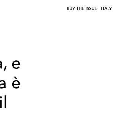
BUY THE ISSUE
ITALY
, e
a è
il