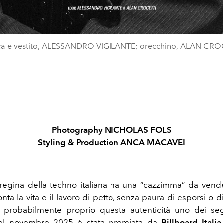
ca e vestito, ALESSANDRO VIGILANTE; orecchino, ALAN CRO
Photography NICHOLAS FOLS
Styling & Production ANCA MACAVEI
 regina della techno italiana ha una “cazzimma” da vend
onta la vita e il lavoro di petto, senza paura di esporsi o d
 probabilmente proprio questa autenticità uno dei seg
el novembre 2025 è stata premiata da
Billboard Italia