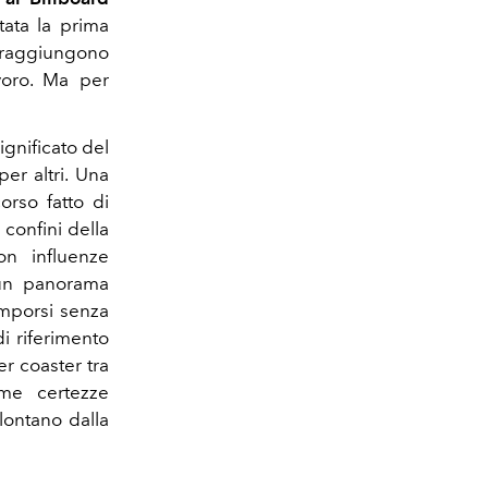
tata la prima
i raggiungono
avoro. Ma per
ignificato del
er altri. Una
orso fatto di
 confini della
n influenze
n un panorama
imporsi senza
i riferimento
er coaster tra
me certezze
 lontano dalla