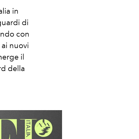
lia in
guardi di
fondo con
 ai nuovi
merge il
rd della