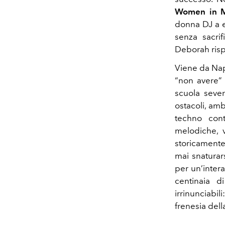
Women in M
donna DJ a e
senza sacrif
Deborah risp
Viene da Napo
“non avere” 
scuola sever
ostacoli, amb
techno con
melodiche, v
storicamente
mai snaturar
per un’intera
centinaia 
irrinunciabil
frenesia dell