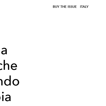
BUY THE ISSUE
ITALY
la
che
ondo
ia