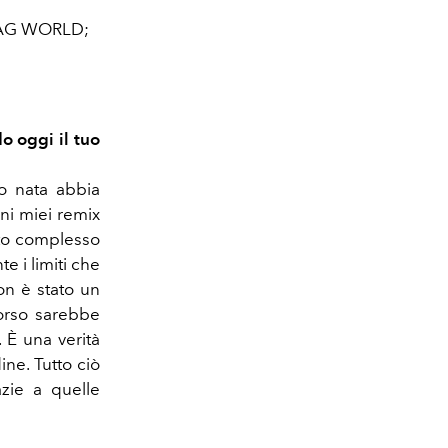
 LAG WORLD;
o oggi il tuo
o nata abbia
ni miei remix
sto complesso
 i limiti che
on è stato un
corso sarebbe
 È una verità
ine. Tutto ciò
zie a quelle