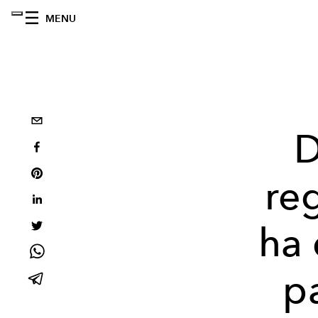
MENU
D
re
ha 
p