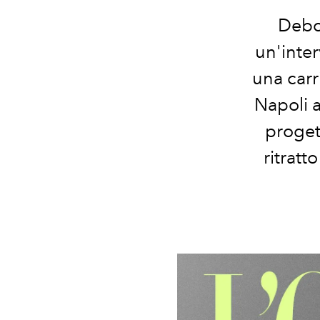
Debor
un'inter
una carr
Napoli a
progett
ritratt