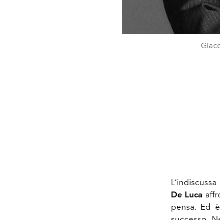
Giac
L’indiscussa
De Luca
affr
pensa. Ed è
successo. N