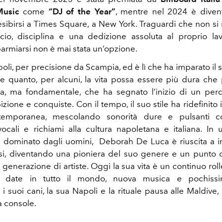
usic
come
“DJ of the Year”
, mentre nel 2024 è diven
sibirsi a Times Square, a New York. Traguardi che non s
icio, disciplina e una dedizione assoluta al proprio l
armiarsi non è mai stata un’opzione.
li, per precisione da Scampia, ed è lì che ha imparato il s
e quanto, per alcuni, la vita possa essere più dura che p
a, ma fondamentale, che ha segnato l’inizio di un perc
izione e conquiste. Con il tempo, il suo stile ha ridefinito i
temporanea, mescolando sonorità dure e pulsanti co
ocali e richiami alla cultura napoletana e italiana. I
 dominato dagli uomini,
Deborah De Luca è riuscita a 
si, diventando una pioniera del suo genere e un punto d
 generazione di artiste. Oggi la sua vita è un continuo roll
di date in tutto il mondo, nuova musica e pochissi
i: i suoi cani, la sua Napoli e la rituale pausa alle Maldive,
a console.