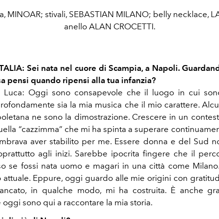
a, MINOAR; stivali, SEBASTIAN MILANO; belly necklace,
anello ALAN CROCETTI.
TALIA: Sei nata nel cuore di Scampia, a Napoli. Guardand
sa pensi quando ripensi alla tua infanzia?
 Luca:
Oggi sono consapevole che il luogo in cui son
profondamente sia la mia musica che il mio carattere. Alcu
poletana ne sono la dimostrazione. Crescere in un conte
uella “cazzimma” che mi ha spinta a superare continuamente
embrava aver stabilito per me. Essere donna e del Sud n
oprattutto agli inizi. Sarebbe ipocrita fingere che il per
sso se fossi nata uomo e magari in una città come Milano.
attuale. Eppure, oggi guardo alle mie origini con gratitud
ncato, in qualche modo, mi ha costruita. È anche gra
oggi sono qui a raccontare la mia storia.