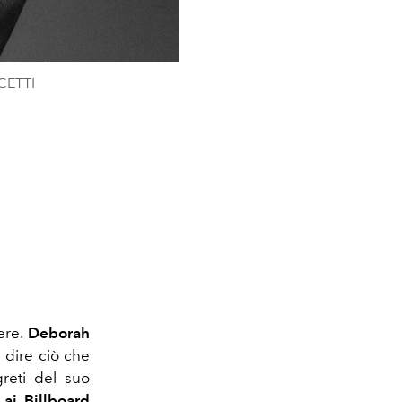
CETTI
ere.
Deborah
i dire ciò che
reti del suo
 ai Billboard