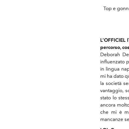
Top e gonn
L’OFFICIEL I
percorso, co
Deborah De
influenzato 
in lingua na
mi ha dato q
la società s
vantaggio, s
stato lo ste
ancora molto 
che mi è ma
mancanze se 