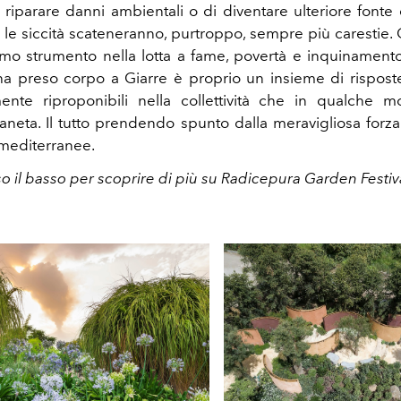
i riparare danni ambientali o di diventare ulteriore fonte
e siccità scateneranno, purtroppo, sempre più carestie. 
imo strumento nella lotta a fame, povertà e inquinament
a preso corpo a Giarre è proprio un insieme di risposte 
mente riproponibili nella collettività che in qualche 
aneta. Il tutto prendendo spunto dalla meravigliosa forza
 mediterranee.
so il basso per scoprire di più su Radicepura Garden Festiv