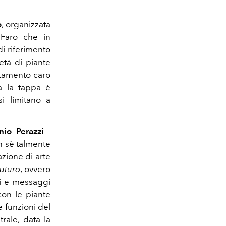
o
, organizzata
a Faro che in
i riferimento
età di piante
tamento caro
a la tappa è
si limitano a
nio Perazzi
-
n sè talmente
lazione di arte
Futuro
, ovvero
oni e messaggi
 con le piante
e funzioni del
rale, data la