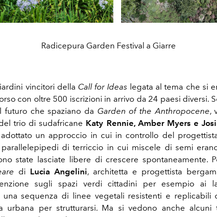
Radicepura Garden Festival a Giarre
iardini vincitori della
Call for Ideas
legata al tema che si er
so con oltre 500 iscrizioni in arrivo da 24 paesi diversi. Se
il futuro che spaziano da
Garden of the Anthropocene
,
del trio di sudafricane
Katy
Rennie, Amber Myers e Jos
adottato un approccio in cui in controllo del progettista
parallelepipedi di terriccio in cui miscele di semi erano s
 sono state lasciate libere di crescere spontaneamente. Pe
eare
di
Lucia Angelini
, architetta e progettista berga
tenzione sugli spazi verdi cittadini per esempio ai la
na sequenza di linee vegetali resistenti e replicabili 
tura urbana per strutturarsi. Ma si vedono anche alcuni t