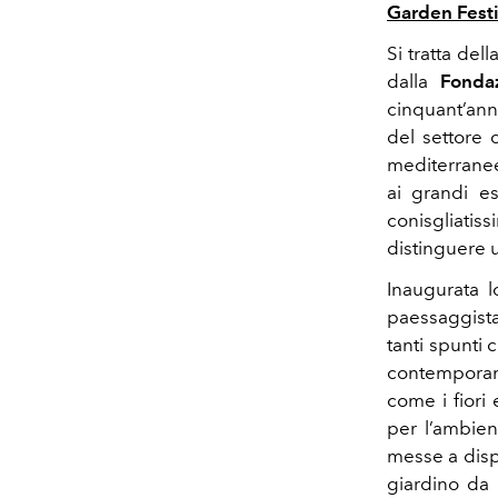
Garden Festi
Si tratta del
dalla
Fonda
cinquant’ann
del settore 
mediterrane
ai grandi e
conisgliatis
distinguere 
Inaugurata l
paessaggista
tanti spunti c
contemporane
come i fiori 
per l’ambien
messe a dispo
giardino da 