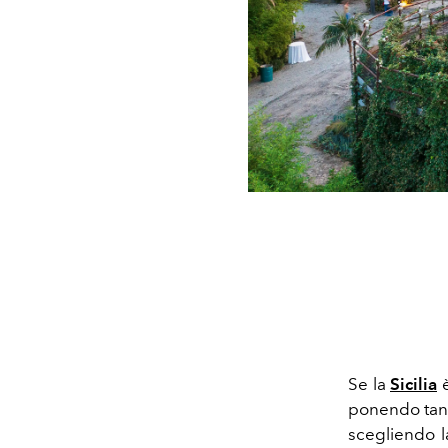
Se la
Sicilia
è
ponendo tante
scegliendo l