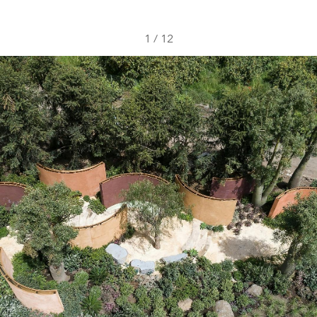
1
/
12