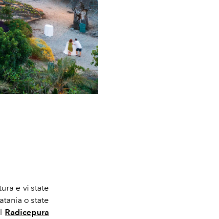
ura e vi state
atania o state
il
Radicepura