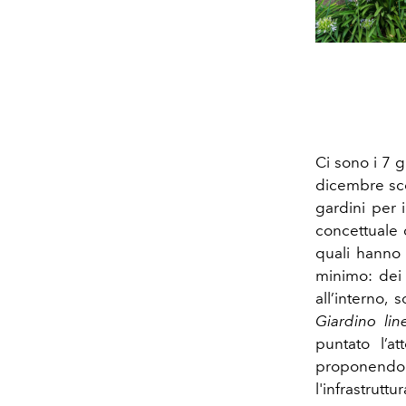
Ci sono i 7 g
dicembre scor
gardini per 
concettuale 
quali hanno 
minimo: dei 
all’interno,
Giardino lin
puntato l’at
proponendo u
l'infrastrut