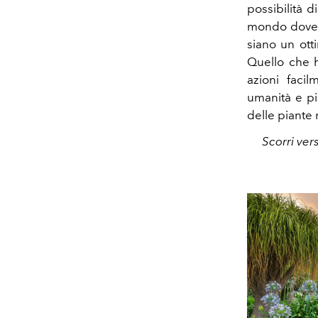
possibilità d
mondo dove l
siano un ott
Quello che h
azioni facil
umanità e pi
delle piante
Scorri ver