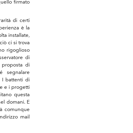
uello firmato
arità di certi
perienza è la
ta installate,
ò ci si trova
no rigoglioso
sservatore di
a proposta di
hé segnalare
 I battenti di
 e i progetti
pitano questa
nel domani. E
sarà comunque
indirizzo mail