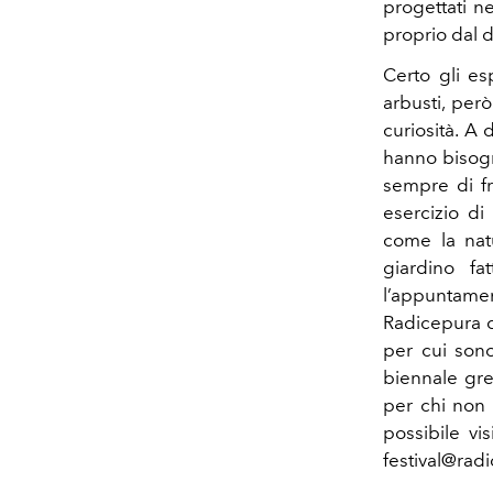
progettati n
proprio dal d
Certo gli esp
arbusti, per
curiosità. A 
hanno bisogn
sempre di fr
esercizio di
come la natu
giardino fa
l’appuntament
Radicepura c
per cui sono
biennale gre
per chi non 
possibile vis
festival@rad