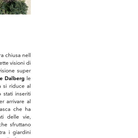
a chiusa nell
tte visioni di
 visione super
ie Dalberg
le
 si riduce al
tati inseriti
r arrivare al
masca che ha
ti delle vie,
che sfruttano
ra i giardini