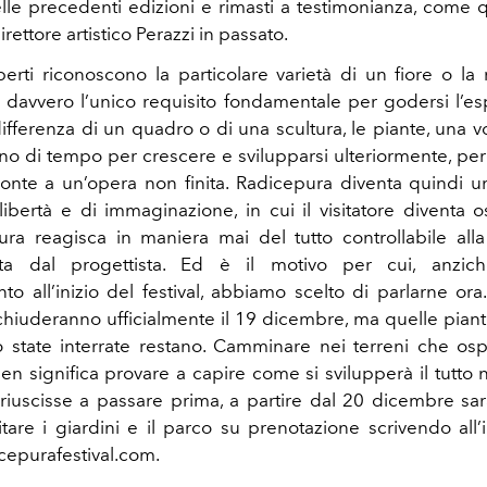
elle precedenti edizioni e rimasti a testimonianza, come q
irettore artistico Perazzi in passato.
erti riconoscono la particolare varietà di un fiore o la r
ò davvero l’unico requisito fondamentale per godersi l’es
differenza di un quadro o di una scultura, le piante, una vol
o di tempo per crescere e svilupparsi ulteriormente, perci
onte a un’opera non finita. Radicepura diventa quindi u
 libertà e di immaginazione, in cui il visitatore diventa o
ra reagisca in maniera mai del tutto controllabile all
tta dal progettista. Ed è il motivo per cui, anzic
o all’inizio del festival, abbiamo scelto di parlarne ora.
hiuderanno ufficialmente il 19 dicembre, ma quelle piante
 state interrate restano. Camminare nei terreni che os
en significa provare a capire come si svilupperà il tutto 
riuscisse a passare prima, a partire dal 20 dicembre 
itare i giardini e il parco su prenotazione scrivendo all’
icepurafestival.com.