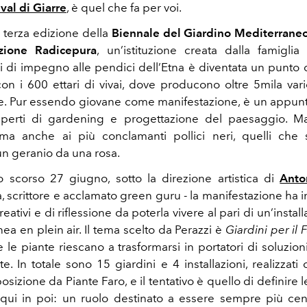
val di Giarre
, è quel che fa per voi.
la terza edizione della
Biennale del Giardino Mediterrane
zione Radicepura
, un’istituzione creata dalla famigli
i di impegno alle pendici dell’Etna è diventata un punto d
con i 600 ettari di vivai, dove producono oltre 5mila vari
e. Pur essendo giovane come manifestazione, è un appun
sperti di gardening e progettazione del paesaggio. M
sima anche ai più conclamanti pollici neri, quelli che 
un geranio da una rosa.
o scorso 27 giugno, sotto la direzione artistica di
Anto
, scrittore e acclamato green guru - la manifestazione ha i
reativi e di riflessione da poterla vivere al pari di un’instal
a en plein air. Il tema scelto da Perazzi è
Giardini per il 
e le piante riescano a trasformarsi in portatori di soluzi
te. In totale sono
15 giardini e 4 installazioni, realizzati
sizione da Piante Faro, e il tentativo è quello di definire l
qui in poi: un ruolo destinato a essere sempre più cent