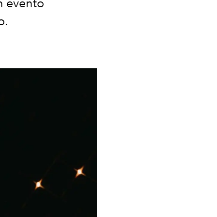
n evento
o.