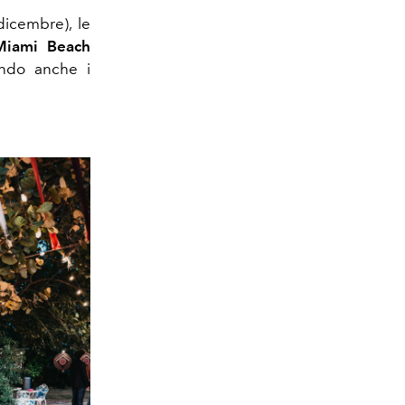
dicembre),
le
Miami
Beach
endo anche
i
.