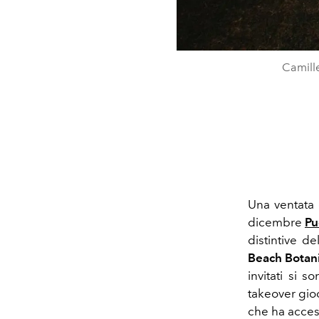
Camille
Una ventata 
dicembre
Pu
distintive d
Beach
Botan
invitati si s
takeover gioc
che ha acceso