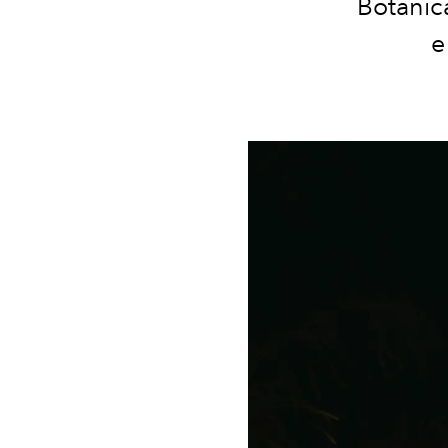
Botanic
e