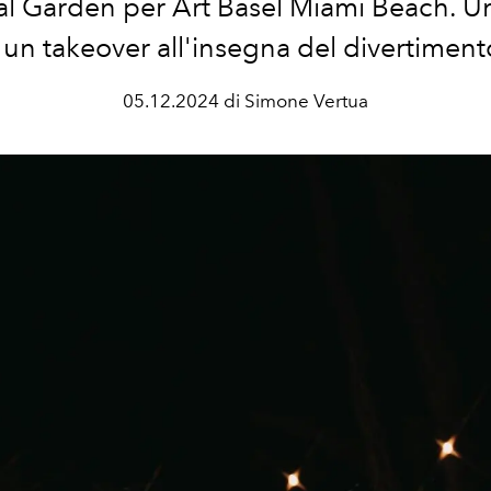
al Garden per Art Basel Miami Beach. U
 un takeover all'insegna del divertiment
05.12.2024 di Simone Vertua