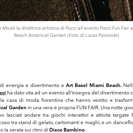
 Miceli la direttrice artistica di Pucci all'evento Pucci Fun Fair 
Beach Botanical Garden (Foto di Lucas Possiede)
di energia e divertimento a
Art Basel Miami Beach.
Nell
cci
ha dato vita ad un evento all'insegna del divertimento 
ella casa di moda fiorentina che hanno vestito e trasfor
ical Garden
in
una
vera e propria
FUN FAIR. Una notte gioc
ono lasciati andare tra giochi interattivi e attività targat
oso tra stand di gelato, cartomanti e maghi, e un danceflo
 la serata sui ritmi di
Disco Bambino
.