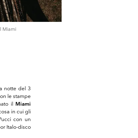
al Miami
a notte del 3
con le stampe
mato il
Miami
osa in cui gli
e Pucci con un
or Italo-disco