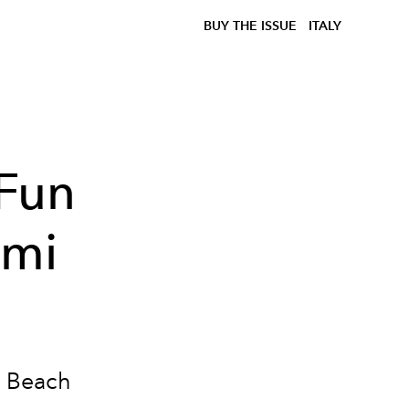
BUY THE ISSUE
ITALY
 Fun
ami
i Beach