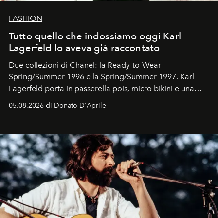
FASHION
Tutto quello che indossiamo oggi Karl
Lagerfeld lo aveva già raccontato
Due collezioni di Chanel: la Ready-to-Wear
Spring/Summer 1996 e la Spring/Summer 1997. Karl
Lagerfeld porta in passerella pois, micro bikini e una
logomania pensata per la spiaggia
, con Cindy, Linda,
05.08.2026 di Donato D'Aprile
Kate, Claudia e Carla una dietro l'altra. Trent'anni dopo,
in un'industria che vive di archivi, quel guardaroba resta
uno dei documenti più contemporanei che abbiamo.